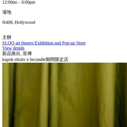
12:00nn – 6:00pm
場地
H408, Hollywood
主辦
SLOO art figures Exhibition and Pop-up Store
View details
新品推出, 宣傳
kapok elixirs x becandle期間限定店