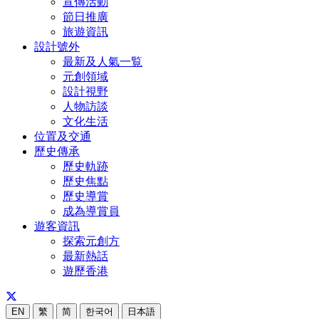
宣傳活動
節日推廣
旅遊資訊
設計號外
最新及人氣一覧
元創領域
設計視野
人物訪談
文化生活
位置及交通
歷史傳承
歷史軌跡
歷史焦點
歷史導賞
成為導賞員
遊客資訊
探索元創方
最新熱話
遊歷香港
EN
繁
简
한국어
日本語