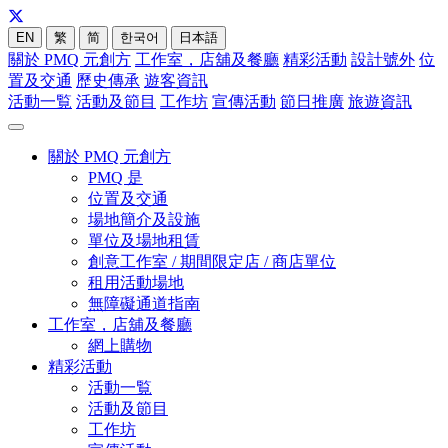
EN
繁
简
한국어
日本語
關於 PMQ 元創方
工作室，店舖及餐廳
精彩活動
設計號外
位
置及交通
歷史傳承
遊客資訊
活動一覧
活動及節目
工作坊
宣傳活動
節日推廣
旅遊資訊
關於 PMQ 元創方
PMQ 是
位置及交通
場地簡介及設施
單位及場地租賃
創意工作室 / 期間限定店 / 商店單位
租用活動場地
無障礙通道指南
工作室，店舖及餐廳
網上購物
精彩活動
活動一覧
活動及節目
工作坊