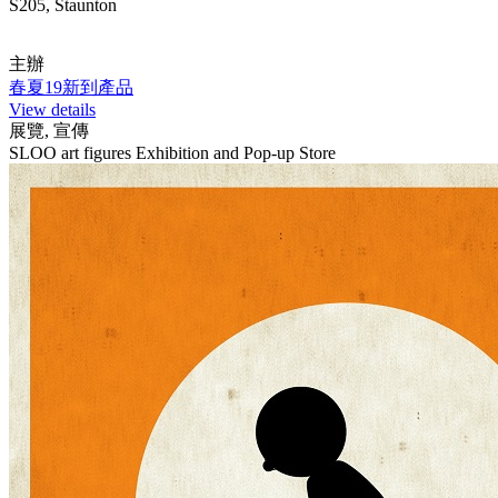
S205, Staunton
主辦
春夏19新到產品
View details
展覽, 宣傳
SLOO art figures Exhibition and Pop-up Store