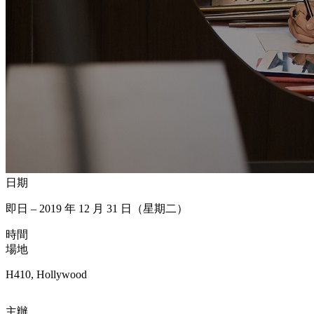
日期
即日 – 2019 年 12 月 31 日（星期二）
時間
場地
H410, Hollywood
主辦