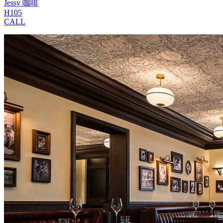
Jessy 咖啡
H105
CALL