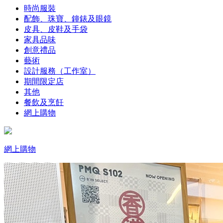
時尚服裝
配飾、珠寶、鐘錶及眼鏡
皮具、皮鞋及手袋
家具品味
創意禮品
藝術
設計服務（工作室）
期間限定店
其他
餐飲及烹飪
網上購物
網上購物