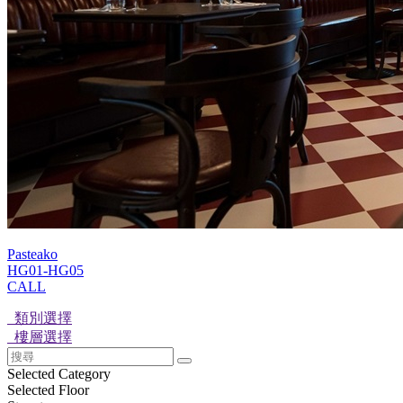
Pasteako
HG01-HG05
CALL
類別選擇
樓層選擇
Selected Category
Selected Floor