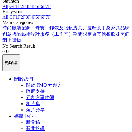
Staunton
All
GF
1F
2F
3F
4F
5F
6F
7F
Hollywood
All
GF
1F
2F
3F
4F
5F
6F
7F
Main Categories
時尚服裝
配飾、珠寶、鐘錶及眼鏡
皮具、皮鞋及手袋
家具品味
創意禮品
藝術
設計服務（工作室）
期間限定店
其他
餐飲及烹飪
網上購物
No Search Result
0-9
更多內容
關於我們
關於 PMQ 元創方
政府支持
元創方事件簿
相片集
短片分享
媒體中心
新聞稿
新聞報導