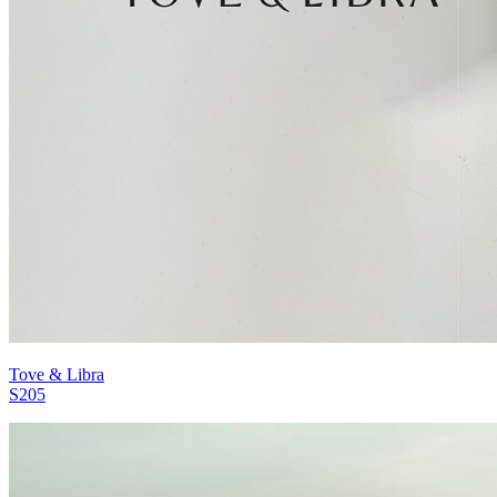
Tove & Libra
S205