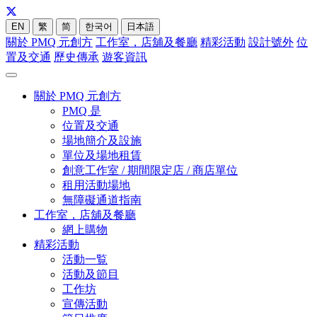
EN
繁
简
한국어
日本語
關於 PMQ 元創方
工作室，店舖及餐廳
精彩活動
設計號外
位
置及交通
歷史傳承
遊客資訊
關於 PMQ 元創方
PMQ 是
位置及交通
場地簡介及設施
單位及場地租賃
創意工作室 / 期間限定店 / 商店單位
租用活動場地
無障礙通道指南
工作室，店舖及餐廳
網上購物
精彩活動
活動一覧
活動及節目
工作坊
宣傳活動