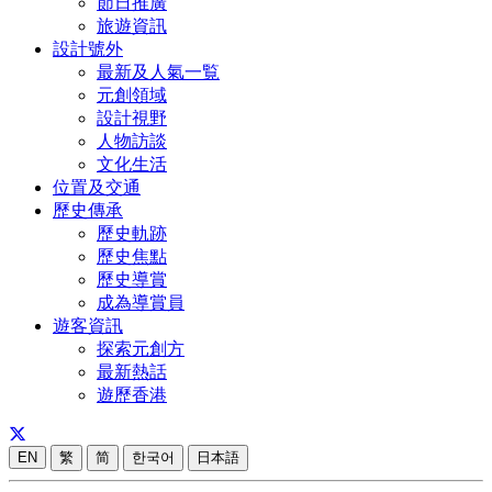
節日推廣
旅遊資訊
設計號外
最新及人氣一覧
元創領域
設計視野
人物訪談
文化生活
位置及交通
歷史傳承
歷史軌跡
歷史焦點
歷史導賞
成為導賞員
遊客資訊
探索元創方
最新熱話
遊歷香港
EN
繁
简
한국어
日本語