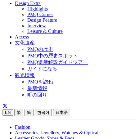
Design Extra
Highlights
PMQ Corner
Design Feature
Interview
Leisure & Culture
Access
文化遺産
PMQの歴史
PMQ中の歴史スポット
PMQ遺産解説ガイドツアー
ガイドになる
観光情報
PMQを訪ね
最新情報
町の回り
EN
繁
简
한국어
日本語
Fashion
Accessories, Jewellery, Watches & Optical
Leather Goods, Shoes & Bags