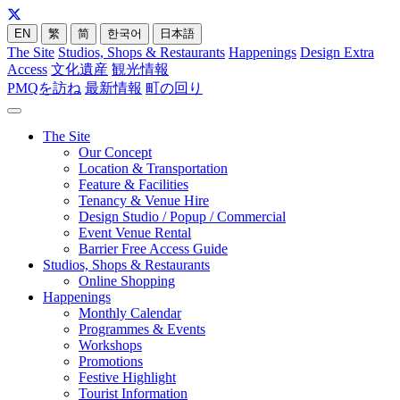
EN
繁
简
한국어
日本語
The Site
Studios, Shops & Restaurants
Happenings
Design Extra
Access
文化遺産
観光情報
PMQを訪ね
最新情報
町の回り
The Site
Our Concept
Location & Transportation
Feature & Facilities
Tenancy & Venue Hire
Design Studio / Popup / Commercial
Event Venue Rental
Barrier Free Access Guide
Studios, Shops & Restaurants
Online Shopping
Happenings
Monthly Calendar
Programmes & Events
Workshops
Promotions
Festive Highlight
Tourist Information