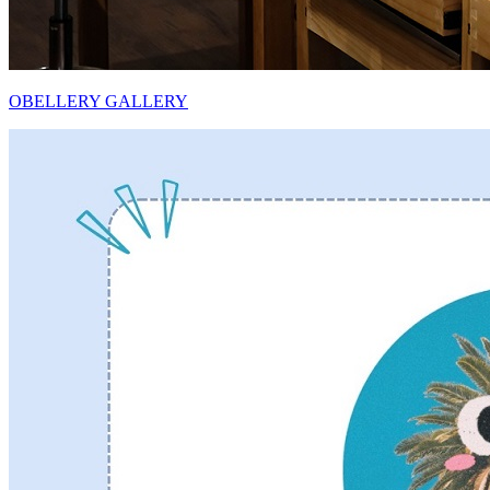
OBELLERY GALLERY