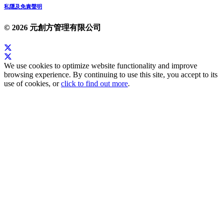
私隱及免責聲明
© 2026 元創方管理有限公司
We use cookies to optimize website functionality and improve
browsing experience. By continuing to use this site, you accept to its
use of cookies, or
click to find out more
.