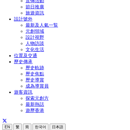
宣傳活動
節日推廣
旅遊資訊
設計號外
最新及人氣一覧
元創領域
設計視野
人物訪談
文化生活
位置及交通
歷史傳承
歷史軌跡
歷史焦點
歷史導賞
成為導賞員
遊客資訊
探索元創方
最新熱話
遊歷香港
EN
繁
简
한국어
日本語