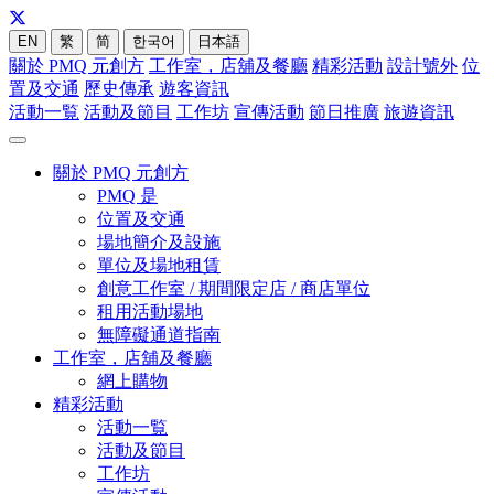
EN
繁
简
한국어
日本語
關於 PMQ 元創方
工作室，店舖及餐廳
精彩活動
設計號外
位
置及交通
歷史傳承
遊客資訊
活動一覧
活動及節目
工作坊
宣傳活動
節日推廣
旅遊資訊
關於 PMQ 元創方
PMQ 是
位置及交通
場地簡介及設施
單位及場地租賃
創意工作室 / 期間限定店 / 商店單位
租用活動場地
無障礙通道指南
工作室，店舖及餐廳
網上購物
精彩活動
活動一覧
活動及節目
工作坊