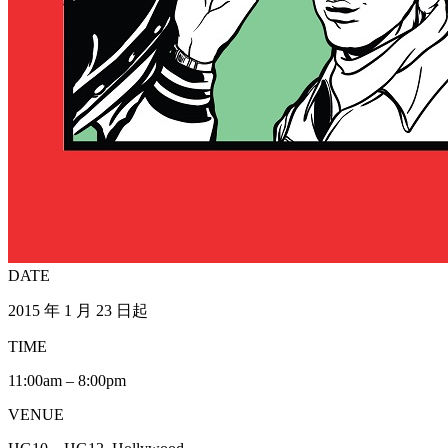
DATE
2015 年 1 月 23 日起
TIME
11:00am – 8:00pm
VENUE