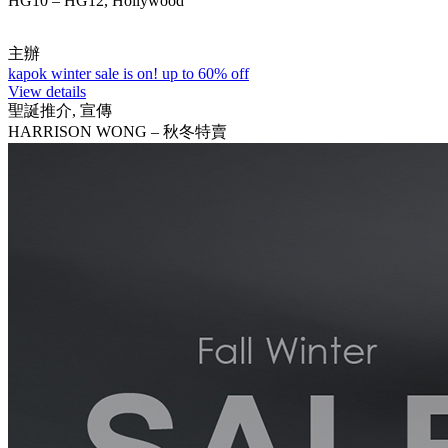
HG10 – HG12, Hollywood
主辦
kapok winter sale is on! up to 60% off
View details
聖誕推介, 宣傳
HARRISON WONG – 秋冬特賣