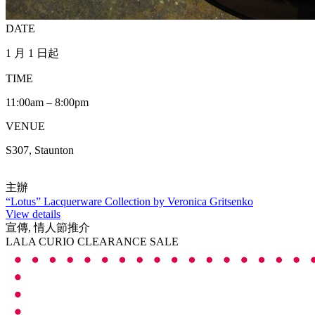
DATE
1 月 1 日起
TIME
11:00am – 8:00pm
VENUE
S307, Staunton
主辦
“Lotus” Lacquerware Collection by Veronica Gritsenko
View details
宣傳, 情人節推介
LALA CURIO CLEARANCE SALE