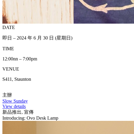
DATE
即日 – 2024 年 6 月 30 日 (星期日)
TIME
12:00nn – 7:00pm
VENUE
S411, Staunton
主辦
Slow Sunday
View details
新品推出, 宣傳
Introducing: Ovo Desk Lamp