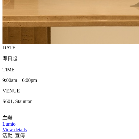
DATE
即日起
TIME
9:00am – 6:00pm
VENUE
S601, Staunton
主辦
Lumio
View details
活動, 宣傳