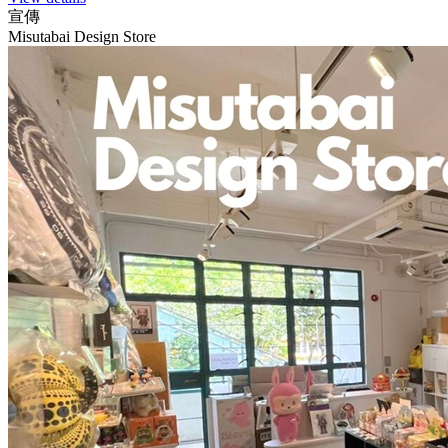
宣傳
Misutabai Design Store