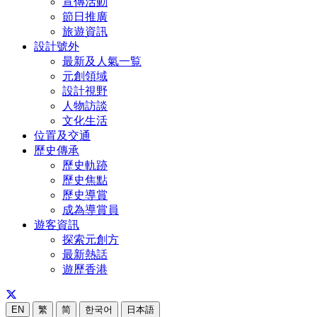
宣傳活動
節日推廣
旅遊資訊
設計號外
最新及人氣一覧
元創領域
設計視野
人物訪談
文化生活
位置及交通
歷史傳承
歷史軌跡
歷史焦點
歷史導賞
成為導賞員
遊客資訊
探索元創方
最新熱話
遊歷香港
EN
繁
简
한국어
日本語