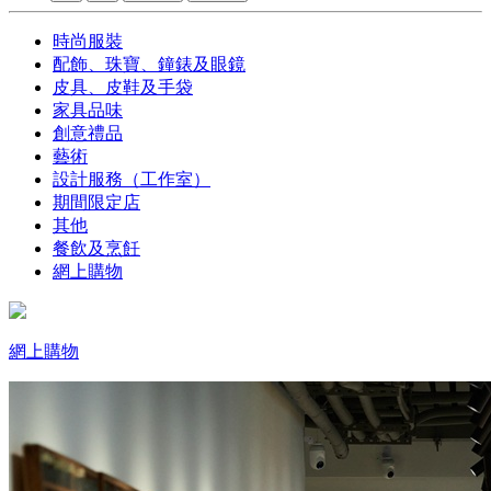
時尚服裝
配飾、珠寶、鐘錶及眼鏡
皮具、皮鞋及手袋
家具品味
創意禮品
藝術
設計服務（工作室）
期間限定店
其他
餐飲及烹飪
網上購物
網上購物