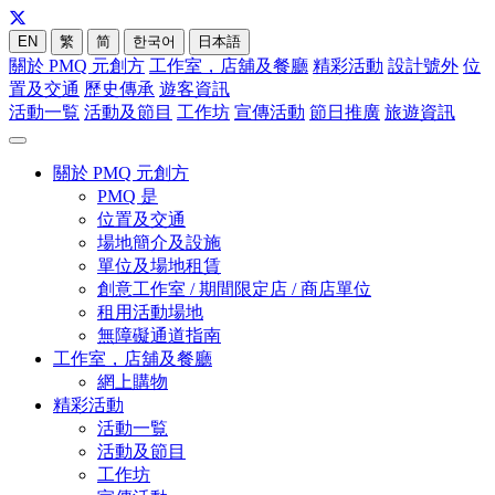
EN
繁
简
한국어
日本語
關於 PMQ 元創方
工作室，店舖及餐廳
精彩活動
設計號外
位
置及交通
歷史傳承
遊客資訊
活動一覧
活動及節目
工作坊
宣傳活動
節日推廣
旅遊資訊
關於 PMQ 元創方
PMQ 是
位置及交通
場地簡介及設施
單位及場地租賃
創意工作室 / 期間限定店 / 商店單位
租用活動場地
無障礙通道指南
工作室，店舖及餐廳
網上購物
精彩活動
活動一覧
活動及節目
工作坊