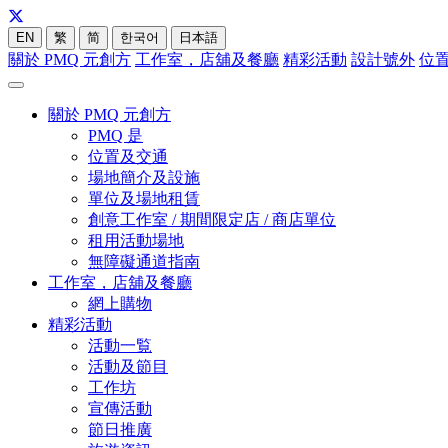
EN
繁
简
한국어
日本語
關於 PMQ 元創方
工作室，店舖及餐廳
精彩活動
設計號外
位
關於 PMQ 元創方
PMQ 是
位置及交通
場地簡介及設施
單位及場地租賃
創意工作室 / 期間限定店 / 商店單位
租用活動場地
無障礙通道指南
工作室，店舖及餐廳
網上購物
精彩活動
活動一覧
活動及節目
工作坊
宣傳活動
節日推廣