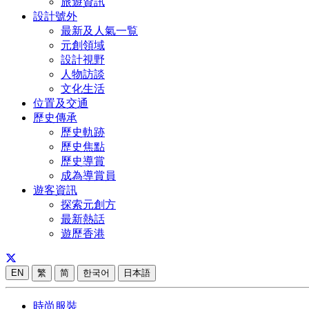
旅遊資訊
設計號外
最新及人氣一覧
元創領域
設計視野
人物訪談
文化生活
位置及交通
歷史傳承
歷史軌跡
歷史焦點
歷史導賞
成為導賞員
遊客資訊
探索元創方
最新熱話
遊歷香港
EN
繁
简
한국어
日本語
時尚服裝