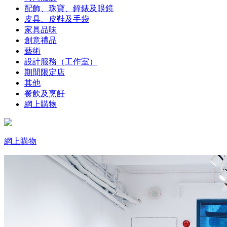
配飾、珠寶、鐘錶及眼鏡
皮具、皮鞋及手袋
家具品味
創意禮品
藝術
設計服務（工作室）
期間限定店
其他
餐飲及烹飪
網上購物
網上購物