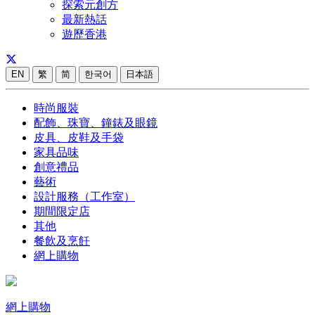
探索元創方
最新熱話
遊歷香港
EN
繁
简
한국어
日本語
時尚服裝
配飾、珠寶、鐘錶及眼鏡
皮具、皮鞋及手袋
家具品味
創意禮品
藝術
設計服務（工作室）
期間限定店
其他
餐飲及烹飪
網上購物
網上購物