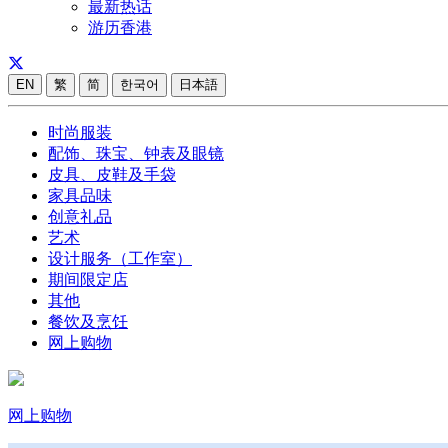
最新热话
游历香港
EN
繁
简
한국어
日本語
时尚服装
配饰、珠宝、钟表及眼镜
皮具、皮鞋及手袋
家具品味
创意礼品
艺术
设计服务（工作室）
期间限定店
其他
餐饮及烹饪
网上购物
网上购物