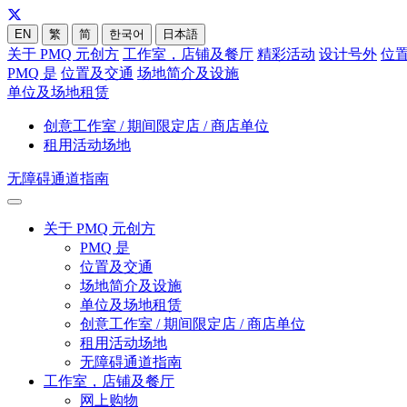
EN
繁
简
한국어
日本語
关于 PMQ 元创方
工作室，店铺及餐厅
精彩活动
设计号外
位
PMQ 是
位置及交通
场地简介及设施
单位及场地租赁
创意工作室 / 期间限定店 / 商店单位
租用活动场地
无障碍通道指南
关于 PMQ 元创方
PMQ 是
位置及交通
场地简介及设施
单位及场地租赁
创意工作室 / 期间限定店 / 商店单位
租用活动场地
无障碍通道指南
工作室，店铺及餐厅
网上购物