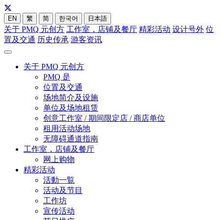
EN
繁
简
한국어
日本語
关于 PMQ 元创方
工作室，店铺及餐厅
精彩活动
设计号外
位
置及交通
历史传承
游客资讯
关于 PMQ 元创方
PMQ 是
位置及交通
场地简介及设施
单位及场地租赁
创意工作室 / 期间限定店 / 商店单位
租用活动场地
无障碍通道指南
工作室，店铺及餐厅
网上购物
精彩活动
活動一覧
活动及节目
工作坊
宣传活动