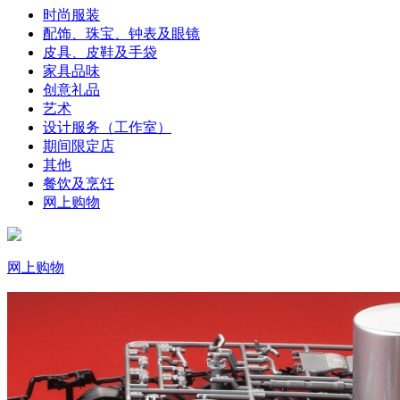
时尚服装
配饰、珠宝、钟表及眼镜
皮具、皮鞋及手袋
家具品味
创意礼品
艺术
设计服务（工作室）
期间限定店
其他
餐饮及烹饪
网上购物
网上购物