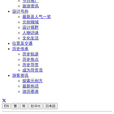
节日推广
旅游资讯
设计号外
最新及人气一览
元创领域
设计视野
人物访谈
文化生活
位置及交通
历史传承
历史轨迹
历史焦点
历史导赏
成为导赏员
游客资讯
探索元创方
最新热话
游历香港
EN
繁
简
한국어
日本語