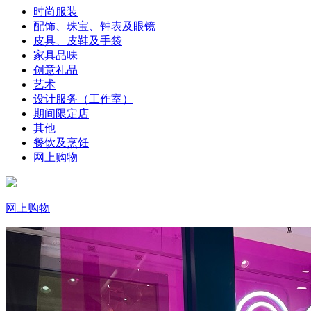
时尚服装
配饰、珠宝、钟表及眼镜
皮具、皮鞋及手袋
家具品味
创意礼品
艺术
设计服务（工作室）
期间限定店
其他
餐饮及烹饪
网上购物
网上购物