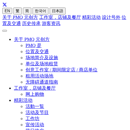
EN
繁
简
한국어
日本語
关于 PMQ 元创方
工作室，店铺及餐厅
精彩活动
设计号外
位
置及交通
历史传承
游客资讯
关于 PMQ 元创方
PMQ 是
位置及交通
场地简介及设施
单位及场地租赁
创意工作室 / 期间限定店 / 商店单位
租用活动场地
无障碍通道指南
工作室，店铺及餐厅
网上购物
精彩活动
活動一覧
活动及节目
工作坊
宣传活动