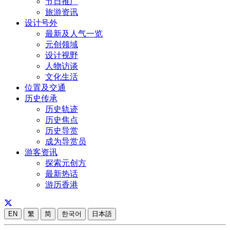
节日推广
旅游资讯
设计号外
最新及人气一览
元创领域
设计视野
人物访谈
文化生活
位置及交通
历史传承
历史轨迹
历史焦点
历史导赏
成为导赏员
游客资讯
探索元创方
最新热话
游历香港
EN
繁
简
한국어
日本語