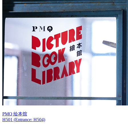
PMQ 绘本馆
H501 (Entrance: H504)