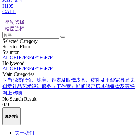
H105
CALL
类别选择
楼层选择
Selected Category
Selected Floor
Staunton
All
GF
1F
2F
3F
4F
5F
6F
7F
Hollywood
All
GF
1F
2F
3F
4F
5F
6F
7F
Main Categories
时尚服装
配饰、珠宝、钟表及眼镜
皮具、皮鞋及手袋
家具品味
创意礼品
艺术
设计服务（工作室）
期间限定店
其他
餐饮及烹饪
网上购物
No Search Result
0-9
更多内容
关于我们