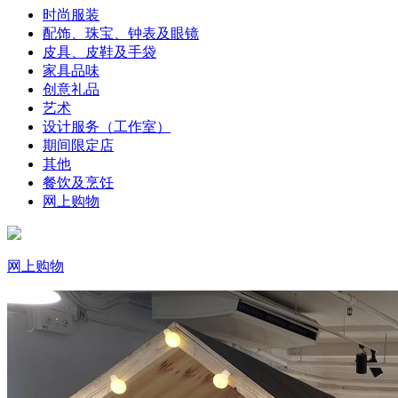
时尚服装
配饰、珠宝、钟表及眼镜
皮具、皮鞋及手袋
家具品味
创意礼品
艺术
设计服务（工作室）
期间限定店
其他
餐饮及烹饪
网上购物
网上购物