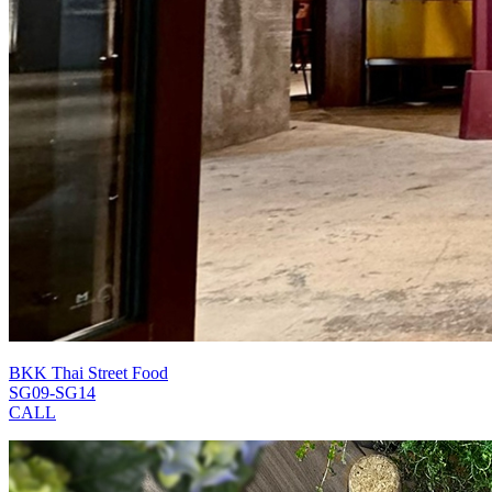
BKK Thai Street Food
SG09-SG14
CALL