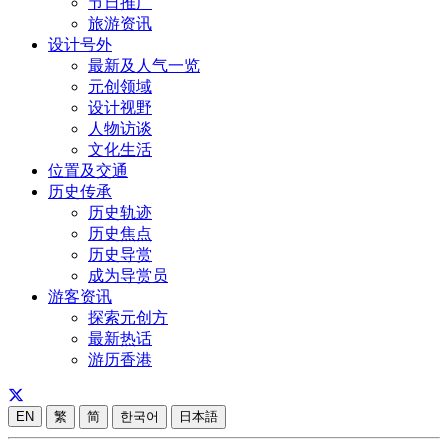
节日推广
旅游资讯
设计号外
最新及人气一览
元创领域
设计视野
人物访谈
文化生活
位置及交通
历史传承
历史轨迹
历史焦点
历史导赏
成为导赏员
游客资讯
探索元创方
最新热话
游历香港
EN
繁
简
한국어
日本語