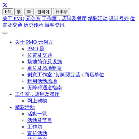
EN
繁
简
한국어
日本語
关于 PMQ 元创方
工作室，店铺及餐厅
精彩活动
设计号外
位
置及交通
历史传承
游客资讯
关于 PMQ 元创方
PMQ 是
位置及交通
场地简介及设施
单位及场地租赁
创意工作室 / 期间限定店 / 商店单位
租用活动场地
无障碍通道指南
工作室，店铺及餐厅
网上购物
精彩活动
活動一覧
活动及节目
工作坊
宣传活动