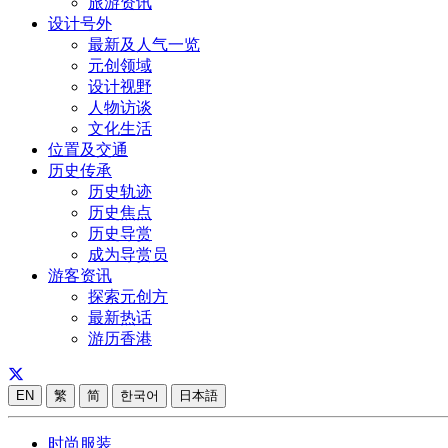
旅游资讯
设计号外
最新及人气一览
元创领域
设计视野
人物访谈
文化生活
位置及交通
历史传承
历史轨迹
历史焦点
历史导赏
成为导赏员
游客资讯
探索元创方
最新热话
游历香港
EN
繁
简
한국어
日本語
时尚服装