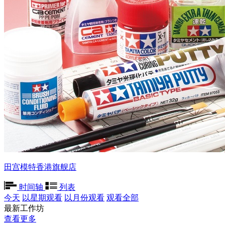
田宫模特香港旗舰店
时间轴
列表
今天
以星期观看
以月份观看
观看全部
最新工作坊
查看更多