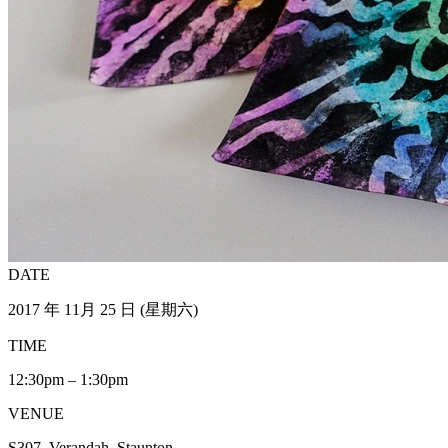
DATE
2017 年 11月 25 日 (星期六)
TIME
12:30pm – 1:30pm
VENUE
S307, Verandah, Staunton