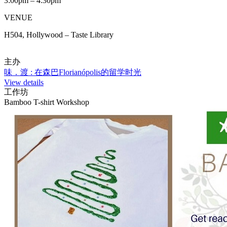
3:00pm – 4:30pm
VENUE
H504, Hollywood – Taste Library
主办
味．渡 : 在森巴Florianópolis的留学时光
View details
工作坊
Bamboo T-shirt Workshop