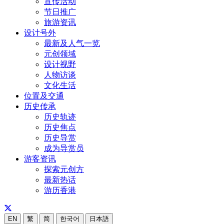
宣传活动
节日推广
旅游资讯
设计号外
最新及人气一览
元创领域
设计视野
人物访谈
文化生活
位置及交通
历史传承
历史轨迹
历史焦点
历史导赏
成为导赏员
游客资讯
探索元创方
最新热话
游历香港
EN
繁
简
한국어
日本語