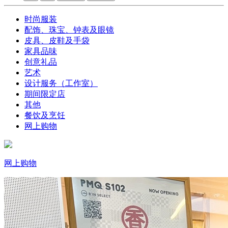
时尚服装
配饰、珠宝、钟表及眼镜
皮具、皮鞋及手袋
家具品味
创意礼品
艺术
设计服务（工作室）
期间限定店
其他
餐饮及烹饪
网上购物
网上购物