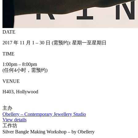
DATE
2017 年 11 月 1 – 30 日 (需预约): 星期一至星期日
TIME
1:00pm – 8:00pm
(任何4小时，需预约)
VENUE
H403, Hollywood
主办
Obellery – Contemporary Jewellery Studio
View details
工作坊
Silver Bangle Making Workshop – by Obellery