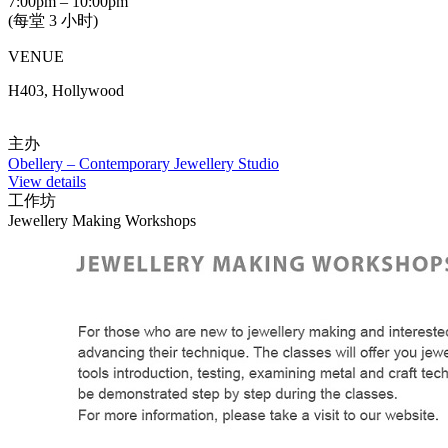
7:00pm – 10:00pm
(每堂 3 小时)
VENUE
H403, Hollywood
主办
Obellery – Contemporary Jewellery Studio
View details
工作坊
Jewellery Making Workshops