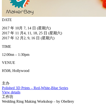
DATE
2017 年 10月 7, 14 日 (星期六)
2017 年 11 月4, 11, 18, 25 日 (星期六)
2017 年 12 月2, 9, 16 日 (星期六)
TIME
12:00nn – 1:30pm
VENUE
H508, Hollywood
主办
Polished 3D Prints – Red-White-Blue Series
View details
工作坊
Wedding Ring Making Workshop – by Obellery