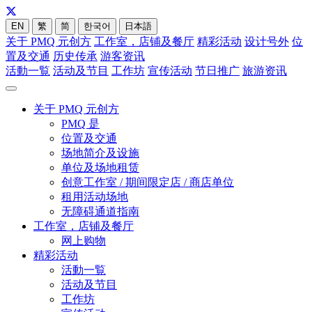
EN
繁
简
한국어
日本語
关于 PMQ 元创方
工作室，店铺及餐厅
精彩活动
设计号外
位
置及交通
历史传承
游客资讯
活動一覧
活动及节目
工作坊
宣传活动
节日推广
旅游资讯
关于 PMQ 元创方
PMQ 是
位置及交通
场地简介及设施
单位及场地租赁
创意工作室 / 期间限定店 / 商店单位
租用活动场地
无障碍通道指南
工作室，店铺及餐厅
网上购物
精彩活动
活動一覧
活动及节目
工作坊