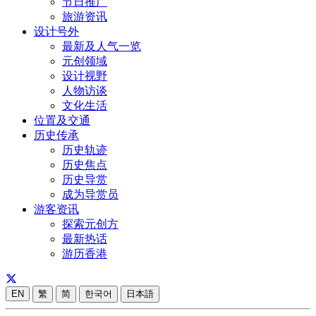
节日推广
旅游资讯
设计号外
最新及人气一览
元创领域
设计视野
人物访谈
文化生活
位置及交通
历史传承
历史轨迹
历史焦点
历史导赏
成为导赏员
游客资讯
探索元创方
最新热话
游历香港
EN
繁
简
한국어
日本語