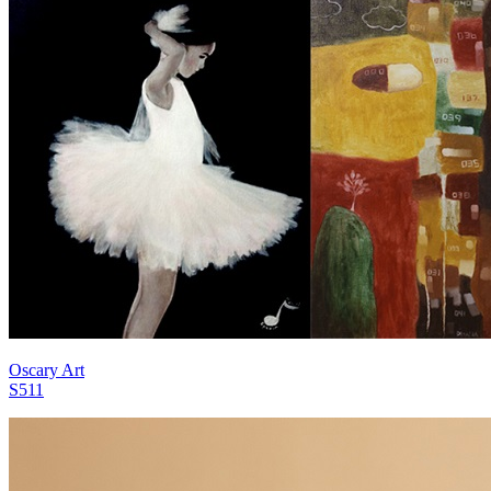
Oscary Art
S511