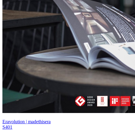
Eravolution | madethisera
S401