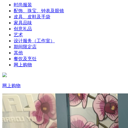
时尚服装
配饰、珠宝、钟表及眼镜
皮具、皮鞋及手袋
家具品味
创意礼品
艺术
设计服务（工作室）
期间限定店
其他
餐饮及烹饪
网上购物
网上购物