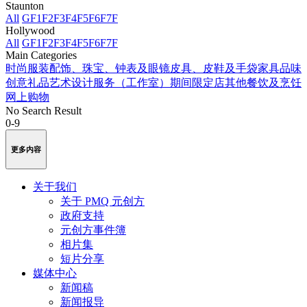
Staunton
All
GF
1F
2F
3F
4F
5F
6F
7F
Hollywood
All
GF
1F
2F
3F
4F
5F
6F
7F
Main Categories
时尚服装
配饰、珠宝、钟表及眼镜
皮具、皮鞋及手袋
家具品味
创意礼品
艺术
设计服务（工作室）
期间限定店
其他
餐饮及烹饪
网上购物
No Search Result
0-9
更多内容
关于我们
关于 PMQ 元创方
政府支持
元创方事件簿
相片集
短片分享
媒体中心
新闻稿
新闻报导