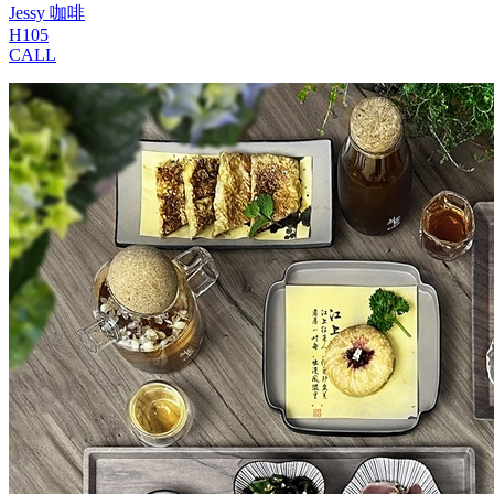
Jessy 咖啡
H105
CALL