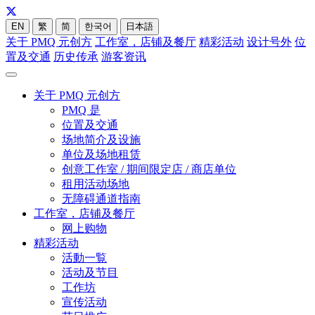
EN
繁
简
한국어
日本語
关于 PMQ 元创方
工作室，店铺及餐厅
精彩活动
设计号外
位
置及交通
历史传承
游客资讯
关于 PMQ 元创方
PMQ 是
位置及交通
场地简介及设施
单位及场地租赁
创意工作室 / 期间限定店 / 商店单位
租用活动场地
无障碍通道指南
工作室，店铺及餐厅
网上购物
精彩活动
活動一覧
活动及节目
工作坊
宣传活动