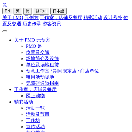
EN
繁
简
한국어
日本語
关于 PMQ 元创方
工作室，店铺及餐厅
精彩活动
设计号外
位
置及交通
历史传承
游客资讯
关于 PMQ 元创方
PMQ 是
位置及交通
场地简介及设施
单位及场地租赁
创意工作室 / 期间限定店 / 商店单位
租用活动场地
无障碍通道指南
工作室，店铺及餐厅
网上购物
精彩活动
活動一覧
活动及节目
工作坊
宣传活动