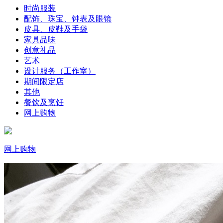
时尚服装
配饰、珠宝、钟表及眼镜
皮具、皮鞋及手袋
家具品味
创意礼品
艺术
设计服务（工作室）
期间限定店
其他
餐饮及烹饪
网上购物
网上购物