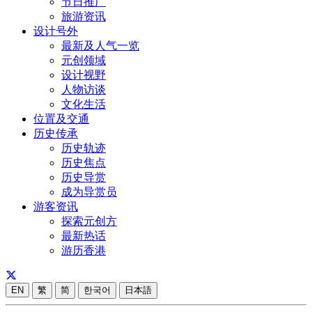
节日推广
旅游资讯
设计号外
最新及人气一览
元创领域
设计视野
人物访谈
文化生活
位置及交通
历史传承
历史轨迹
历史焦点
历史导赏
成为导赏员
游客资讯
探索元创方
最新热话
游历香港
EN
繁
简
한국어
日本語