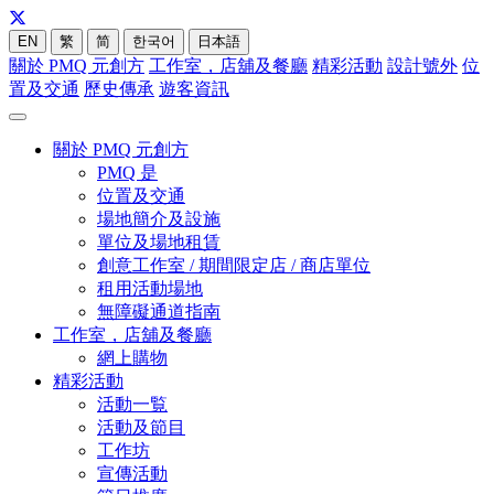
EN
繁
简
한국어
日本語
關於 PMQ 元創方
工作室，店舖及餐廳
精彩活動
設計號外
位
置及交通
歷史傳承
遊客資訊
關於 PMQ 元創方
PMQ 是
位置及交通
場地簡介及設施
單位及場地租賃
創意工作室 / 期間限定店 / 商店單位
租用活動場地
無障礙通道指南
工作室，店舖及餐廳
網上購物
精彩活動
活動一覧
活動及節目
工作坊
宣傳活動