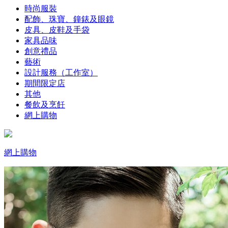
時尚服裝
配飾、珠寶、鐘錶及眼鏡
皮具、皮鞋及手袋
家具品味
創意禮品
藝術
設計服務（工作室）
期間限定店
其他
餐飲及烹飪
網上購物
網上購物