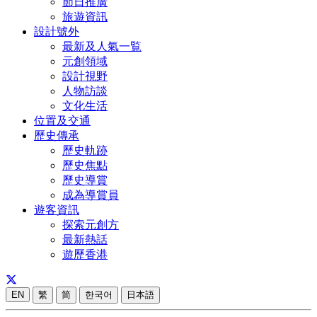
節日推廣
旅遊資訊
設計號外
最新及人氣一覧
元創領域
設計視野
人物訪談
文化生活
位置及交通
歷史傳承
歷史軌跡
歷史焦點
歷史導賞
成為導賞員
遊客資訊
探索元創方
最新熱話
遊歷香港
EN
繁
简
한국어
日本語