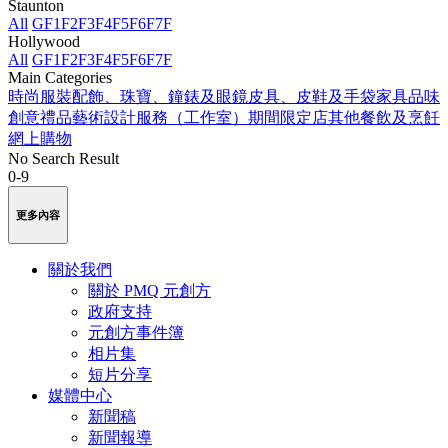
Staunton
All
GF
1F
2F
3F
4F
5F
6F
7F
Hollywood
All
GF
1F
2F
3F
4F
5F
6F
7F
Main Categories
時尚服裝
配飾、珠寶、鐘錶及眼鏡
皮具、皮鞋及手袋
家具品味
創意禮品
藝術
設計服務（工作室）
期間限定店
其他
餐飲及烹飪
網上購物
No Search Result
0-9
更多內容
關於我們
關於 PMQ 元創方
政府支持
元創方事件簿
相片集
短片分享
媒體中心
新聞稿
新聞報導