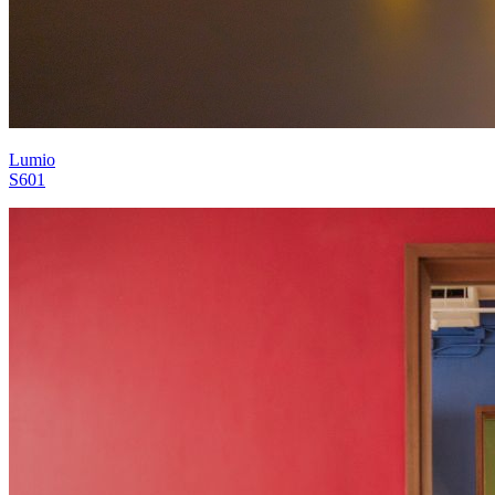
Lumio
S601