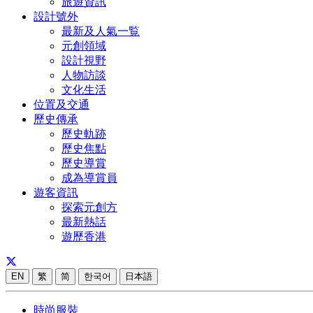
旅遊資訊
設計號外
最新及人氣一覧
元創領域
設計視野
人物訪談
文化生活
位置及交通
歷史傳承
歷史軌跡
歷史焦點
歷史導賞
成為導賞員
遊客資訊
探索元創方
最新熱話
遊歷香港
EN
繁
简
한국어
日本語
時尚服裝