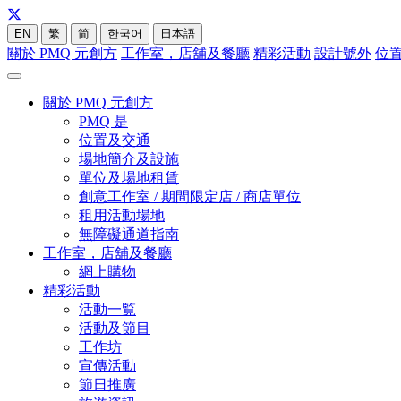
EN
繁
简
한국어
日本語
關於 PMQ 元創方
工作室，店舖及餐廳
精彩活動
設計號外
位
關於 PMQ 元創方
PMQ 是
位置及交通
場地簡介及設施
單位及場地租賃
創意工作室 / 期間限定店 / 商店單位
租用活動場地
無障礙通道指南
工作室，店舖及餐廳
網上購物
精彩活動
活動一覧
活動及節目
工作坊
宣傳活動
節日推廣