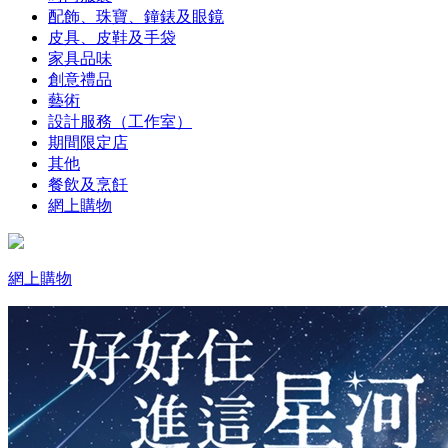
配飾、珠寶、鐘錶及眼鏡
皮具、皮鞋及手袋
家具品味
創意禮品
藝術
設計服務（工作室）
期間限定店
其他
餐飲及烹飪
網上購物
網上購物