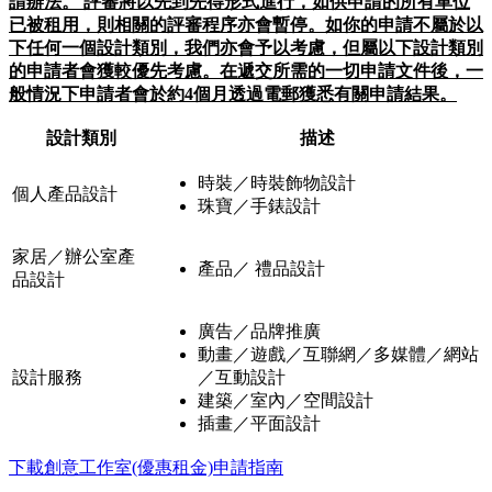
請辦法。 評審將以先到先得形式進行，如供申請的所有單位
已被租用，則相關的評審程序亦會暫停。如你的申請不屬於以
下任何一個設計類別，我們亦會予以考慮，但屬以下設計類別
的申請者會獲較優先考慮。在遞交所需的一切申請文件後，一
般情況下申請者會於約4個月透過電郵獲悉有關申請結果。
設計類別
描述
時裝／時裝飾物設計
個人產品設計
珠寶／手錶設計
家居／辦公室產
產品／ 禮品設計
品設計
廣告／品牌推廣
動畫／遊戲／互聯網／多媒體／網站
設計服務
／互動設計
建築／室內／空間設計
插畫／平面設計
下載創意工作室(優惠租金)申請指南