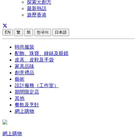
探索元創方
最新熱話
遊歷香港
EN
繁
简
한국어
日本語
時尚服裝
配飾、珠寶、鐘錶及眼鏡
皮具、皮鞋及手袋
家具品味
創意禮品
藝術
設計服務（工作室）
期間限定店
其他
餐飲及烹飪
網上購物
網上購物