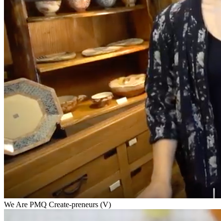
We Are PMQ Create-preneurs (V)