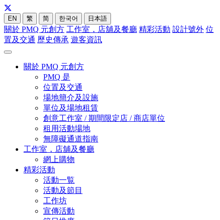
EN
繁
简
한국어
日本語
關於 PMQ 元創方
工作室，店舖及餐廳
精彩活動
設計號外
位
置及交通
歷史傳承
遊客資訊
關於 PMQ 元創方
PMQ 是
位置及交通
場地簡介及設施
單位及場地租賃
創意工作室 / 期間限定店 / 商店單位
租用活動場地
無障礙通道指南
工作室，店舖及餐廳
網上購物
精彩活動
活動一覧
活動及節目
工作坊
宣傳活動