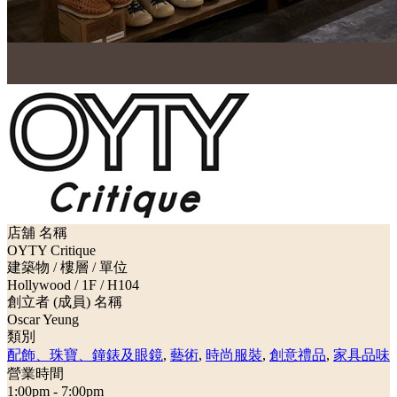
店舖 名稱
OYTY Critique
建築物 / 樓層 / 單位
Hollywood / 1F / H104
創立者 (成員) 名稱
Oscar Yeung
類別
配飾、珠寶、鐘錶及眼鏡
,
藝術
,
時尚服裝
,
創意禮品
,
家具品味
營業時間
1:00pm - 7:00pm