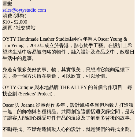
電郵
sales@oytystudio.com
消費 (港幣)
$10 - $2,000
網頁 / 社交網站
OYTY Handmade Leather Studio由兩位年輕人Oscar Yeung &
Tim Yeung ，2013年成立於香港，熱心於手工藝。在設計上希
望將生活中容易被忽略的物件，融入設計及產品之中，啟發日
生活中的趣事。
身邊有很多美好的事、物，其實很美，只想將它能夠延續下
去，換一個方法留在身邊，可以欣賞，可以珍惜。
OYTY Critique 與本地品牌 THE ALLEY 的首個合作項目 – 尋
找企劃 (Seekers’ Project) 。
Oscar 與 Joanna 從事創作多年，設計風格各異但均致力打造獨
一無二的飾物與各種精品。共同創造這個恬適安靜空間，是為
了讓客人能細心感受每件作品的溫度及了解更多背後的故事。
不斷尋找、不斷創造觸動人心的設計，就是我們的尋找企劃。