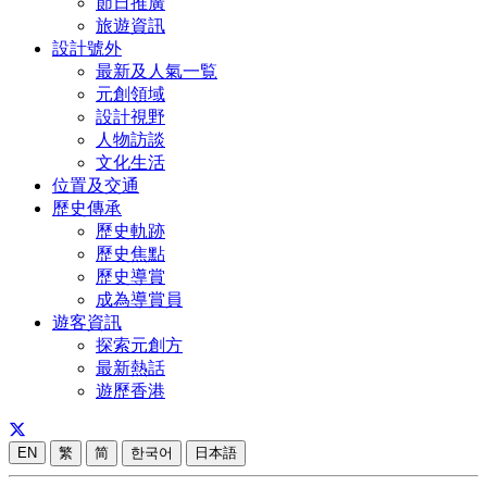
節日推廣
旅遊資訊
設計號外
最新及人氣一覧
元創領域
設計視野
人物訪談
文化生活
位置及交通
歷史傳承
歷史軌跡
歷史焦點
歷史導賞
成為導賞員
遊客資訊
探索元創方
最新熱話
遊歷香港
EN
繁
简
한국어
日本語