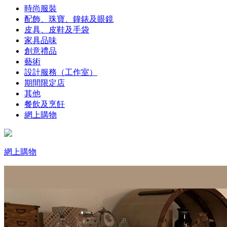
時尚服裝
配飾、珠寶、鐘錶及眼鏡
皮具、皮鞋及手袋
家具品味
創意禮品
藝術
設計服務（工作室）
期間限定店
其他
餐飲及烹飪
網上購物
網上購物