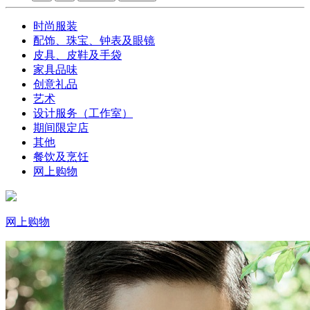
时尚服装
配饰、珠宝、钟表及眼镜
皮具、皮鞋及手袋
家具品味
创意礼品
艺术
设计服务（工作室）
期间限定店
其他
餐饮及烹饪
网上购物
网上购物