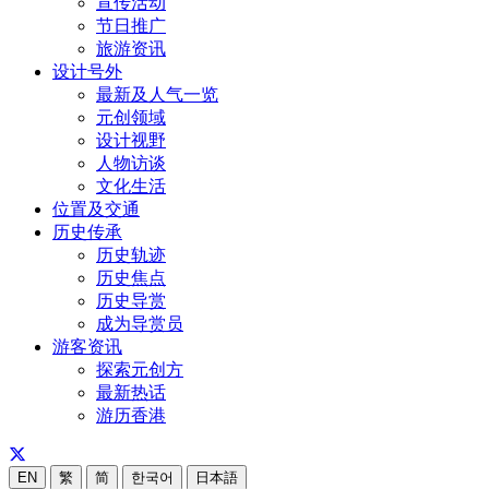
宣传活动
节日推广
旅游资讯
设计号外
最新及人气一览
元创领域
设计视野
人物访谈
文化生活
位置及交通
历史传承
历史轨迹
历史焦点
历史导赏
成为导赏员
游客资讯
探索元创方
最新热话
游历香港
EN
繁
简
한국어
日本語