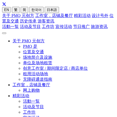
EN
繁
简
한국어
日本語
关于 PMQ 元创方
工作室，店铺及餐厅
精彩活动
设计号外
位
置及交通
历史传承
游客资讯
活動一覧
活动及节目
工作坊
宣传活动
节日推广
旅游资讯
关于 PMQ 元创方
PMQ 是
位置及交通
场地简介及设施
单位及场地租赁
创意工作室 / 期间限定店 / 商店单位
租用活动场地
无障碍通道指南
工作室，店铺及餐厅
网上购物
精彩活动
活動一覧
活动及节目
工作坊