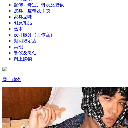
配饰、珠宝、钟表及眼镜
皮具、皮鞋及手袋
家具品味
创意礼品
艺术
设计服务（工作室）
期间限定店
其他
餐饮及烹饪
网上购物
网上购物