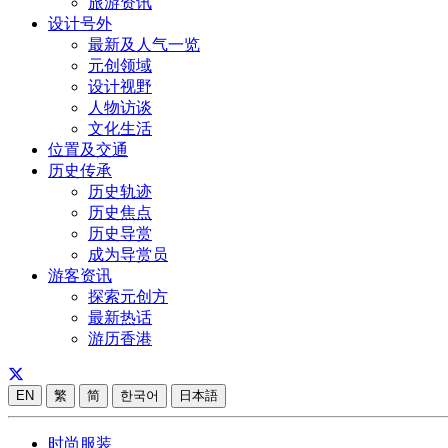
旅游资讯
设计号外
最新及人气一览
元创领域
设计视野
人物访谈
文化生活
位置及交通
历史传承
历史轨迹
历史焦点
历史导赏
成为导赏员
游客资讯
探索元创方
最新热话
游历香港
EN
繁
简
한국어
日本語
时尚服装