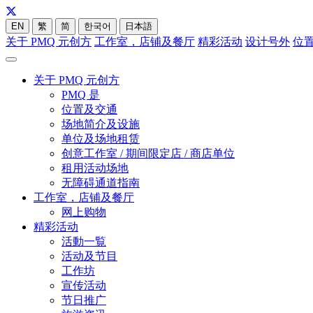
EN
繁
简
한국어
日本語
关于 PMQ 元创方
工作室，店铺及餐厅
精彩活动
设计号外
位
关于 PMQ 元创方
PMQ 是
位置及交通
场地简介及设施
单位及场地租赁
创意工作室 / 期间限定店 / 商店单位
租用活动场地
无障碍通道指南
工作室，店铺及餐厅
网上购物
精彩活动
活動一覧
活动及节目
工作坊
宣传活动
节日推广