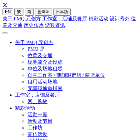
EN
繁
简
한국어
日本語
关于 PMQ 元创方
工作室，店铺及餐厅
精彩活动
设计号外
位
置及交通
历史传承
游客资讯
关于 PMQ 元创方
PMQ 是
位置及交通
场地简介及设施
单位及场地租赁
创意工作室 / 期间限定店 / 商店单位
租用活动场地
无障碍通道指南
工作室，店铺及餐厅
网上购物
精彩活动
活動一覧
活动及节目
工作坊
宣传活动