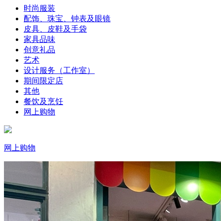
时尚服装
配饰、珠宝、钟表及眼镜
皮具、皮鞋及手袋
家具品味
创意礼品
艺术
设计服务（工作室）
期间限定店
其他
餐饮及烹饪
网上购物
网上购物