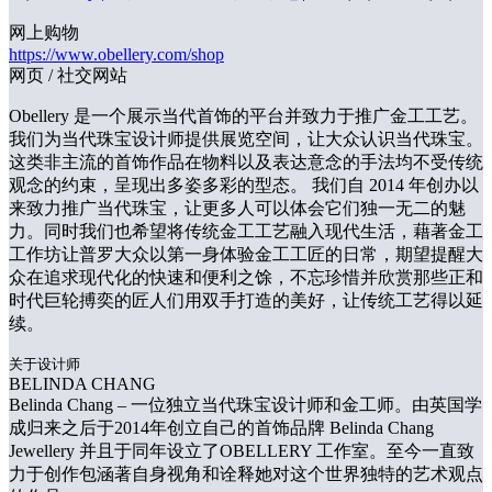
网上购物
https://www.obellery.com/shop
网页 / 社交网站
Obellery 是一个展示当代首饰的平台并致力于推广金工工艺。
我们为当代珠宝设计师提供展览空间，让大众认识当代珠宝。
这类非主流的首饰作品在物料以及表达意念的手法均不受传统
观念的约束，呈现出多姿多彩的型态。 我们自 2014 年创办以
来致力推广当代珠宝，让更多人可以体会它们独一无二的魅
力。同时我们也希望将传统金工工艺融入现代生活，藉著金工
工作坊让普罗大众以第一身体验金工工匠的日常，期望提醒大
众在追求现代化的快速和便利之馀，不忘珍惜并欣赏那些正和
时代巨轮搏奕的匠人们用双手打造的美好，让传统工艺得以延
续。
关于设计师
BELINDA CHANG
Belinda Chang – 一位独立当代珠宝设计师和金工师。由英国学
成归来之后于2014年创立自己的首饰品牌 Belinda Chang
Jewellery 并且于同年设立了OBELLERY 工作室。至今一直致
力于创作包涵著自身视角和诠释她对这个世界独特的艺术观点