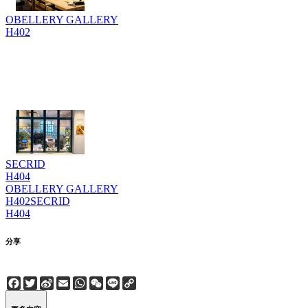
OBELLERY GALLERY
H402
SECRID
H404
OBELLERY GALLERY
H402
SECRID
H404
分享
Facebook
Twitter
Sina
Email
WhatsApp
WeChat
Line
Copy
Weibo
Link