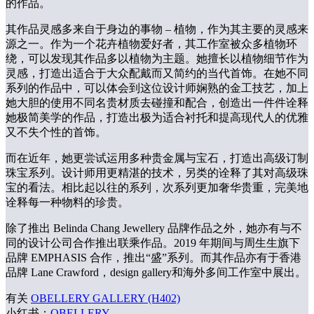
的作品。
其作品灵感多来自于身边的事物 – 植物，作为其主要的灵感来
源之一。作为一个花卉植物爱好者，其工作室被众多植物环
绕，可以发现其作品多以植物为主题。她擅长以植物细节作为
灵感，打造出适合于大众配戴而又简约的当代首饰。在她不同
系列的作品中，可以体会到这位设计师娴熟的金工技艺，加上
她大胆的使用不同名贵材质去碰撞和配合，创造出一件件诠释
她极简美学的作品，打造出极为适合衬托和提高现代人的优雅
又不失个性的首饰。
而在近年，她更尝试运用多种贵金属与宝石，打造出高级订制
珠宝系列。设计师用更精湛的技术，另类的诠释了其对高级珠
宝的看法。相比起以往的系列，次系列更加奢华贵重，完美地
诠释每一种物料的珍贵。
除了推出 Belinda Chang Jewellery 品牌作品之外，她亦有与不
同的设计公司合作推出联乘作品。2019 年期间与周生生旗下
品牌 EMPHASIS 合作，推出“盛”系列。而其作品亦有于香港
品牌 Lane Crawford，design gallery和海外多间工作室中展出。
有关
OBELLERY GALLERY (H402)
小红书：
OBELLERY