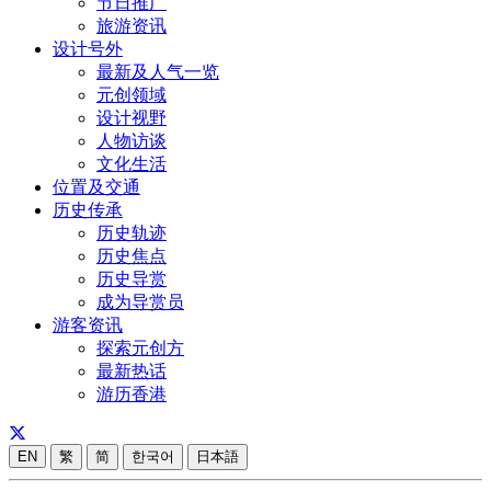
节日推广
旅游资讯
设计号外
最新及人气一览
元创领域
设计视野
人物访谈
文化生活
位置及交通
历史传承
历史轨迹
历史焦点
历史导赏
成为导赏员
游客资讯
探索元创方
最新热话
游历香港
EN
繁
简
한국어
日本語