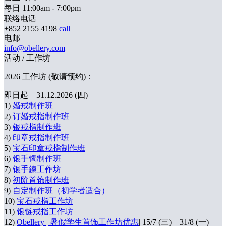
每日 11:00am - 7:00pm
联络电话
+852 2155 4198
call
电邮
info@obellery.com
活动 / 工作坊
2026 工作坊 (敬请预约)：
即日起 – 31.12.2026 (四)
1)
婚戒制作班
2)
订婚戒指制作班
3)
银戒指制作班
4)
印章戒指制作班
5)
宝石印章戒指制作班
6)
银手镯制作班
7)
银手鍊工作坊
8)
初阶首饰制作班
9)
自定制作班（初学者适合）
10)
宝石戒指工作坊
11)
银链戒指工作坊
12)
Obellery | 暑假学生首饰工作坊优惠
| 15/7 (三) – 31/8 (一)