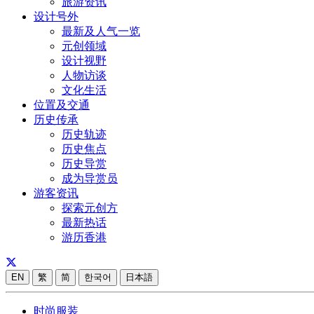
旅游资讯
设计号外
最新及人气一览
元创领域
设计视野
人物访谈
文化生活
位置及交通
历史传承
历史轨迹
历史焦点
历史导赏
成为导赏员
游客资讯
探索元创方
最新热话
游历香港
EN
繁
简
한국어
日本語
时尚服装