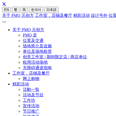
EN
繁
简
한국어
日本語
关于 PMQ 元创方
工作室，店铺及餐厅
精彩活动
设计号外
位
关于 PMQ 元创方
PMQ 是
位置及交通
场地简介及设施
单位及场地租赁
创意工作室 / 期间限定店 / 商店单位
租用活动场地
无障碍通道指南
工作室，店铺及餐厅
网上购物
精彩活动
活動一覧
活动及节目
工作坊
宣传活动
节日推广