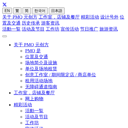
EN
繁
简
한국어
日本語
关于 PMQ 元创方
工作室，店铺及餐厅
精彩活动
设计号外
位
置及交通
历史传承
游客资讯
活動一覧
活动及节目
工作坊
宣传活动
节日推广
旅游资讯
关于 PMQ 元创方
PMQ 是
位置及交通
场地简介及设施
单位及场地租赁
创意工作室 / 期间限定店 / 商店单位
租用活动场地
无障碍通道指南
工作室，店铺及餐厅
网上购物
精彩活动
活動一覧
活动及节目
工作坊