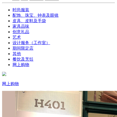
时尚服装
配饰、珠宝、钟表及眼镜
皮具、皮鞋及手袋
家具品味
创意礼品
艺术
设计服务（工作室）
期间限定店
其他
餐饮及烹饪
网上购物
网上购物