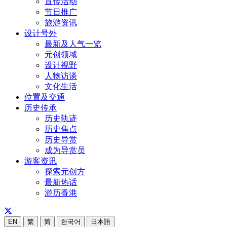
宣传活动
节日推广
旅游资讯
设计号外
最新及人气一览
元创领域
设计视野
人物访谈
文化生活
位置及交通
历史传承
历史轨迹
历史焦点
历史导赏
成为导赏员
游客资讯
探索元创方
最新热话
游历香港
EN
繁
简
한국어
日本語