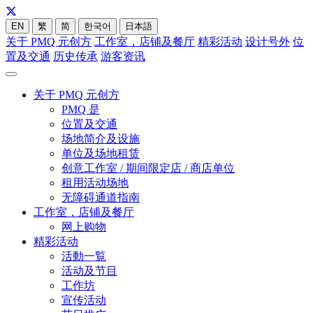
EN
繁
简
한국어
日本語
关于 PMQ 元创方
工作室，店铺及餐厅
精彩活动
设计号外
位
置及交通
历史传承
游客资讯
关于 PMQ 元创方
PMQ 是
位置及交通
场地简介及设施
单位及场地租赁
创意工作室 / 期间限定店 / 商店单位
租用活动场地
无障碍通道指南
工作室，店铺及餐厅
网上购物
精彩活动
活動一覧
活动及节目
工作坊
宣传活动