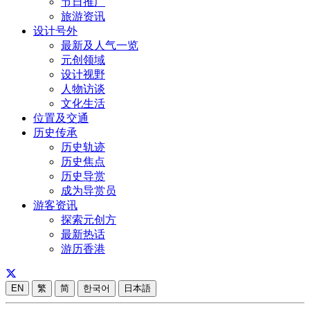
节日推广
旅游资讯
设计号外
最新及人气一览
元创领域
设计视野
人物访谈
文化生活
位置及交通
历史传承
历史轨迹
历史焦点
历史导赏
成为导赏员
游客资讯
探索元创方
最新热话
游历香港
EN
繁
简
한국어
日本語