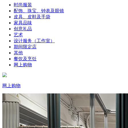
时尚服装
配饰、珠宝、钟表及眼镜
皮具、皮鞋及手袋
家具品味
创意礼品
艺术
设计服务（工作室）
期间限定店
其他
餐饮及烹饪
网上购物
网上购物