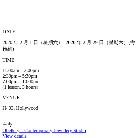
DATE
2020 年 2 月 1 日（星期六）- 2020 年 2 月 29 日（星期六）(需
預約)
TIME
11:00am – 2:00pm
2:30pm – 5:30pm
7:00pm – 10:00pm
(1 lesson, 3 hours)
VENUE
H403, Hollywood
主办
Obellery – Contemporary Jewellery Studio
View details