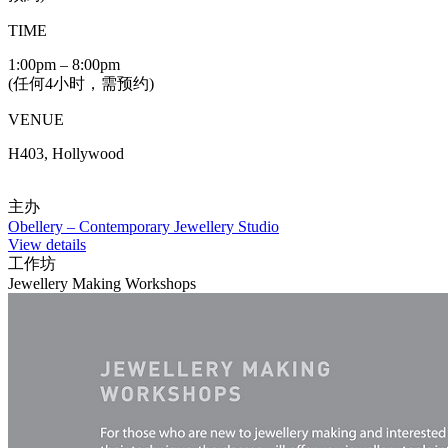
TIME
1:00pm – 8:00pm
(任何4小时，需预约)
VENUE
H403, Hollywood
主办
Obellery – Contemporary Jewellery Studio
View details
工作坊
Jewellery Making Workshops