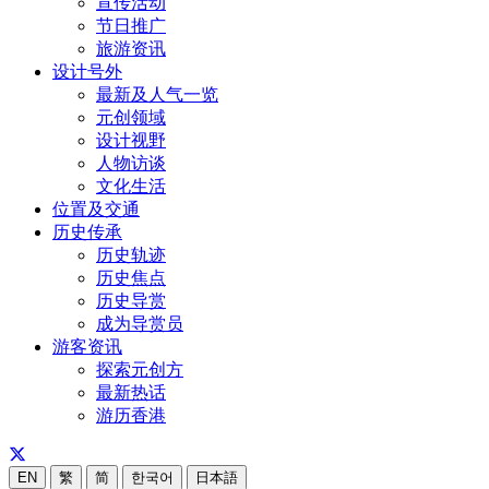
宣传活动
节日推广
旅游资讯
设计号外
最新及人气一览
元创领域
设计视野
人物访谈
文化生活
位置及交通
历史传承
历史轨迹
历史焦点
历史导赏
成为导赏员
游客资讯
探索元创方
最新热话
游历香港
EN
繁
简
한국어
日本語