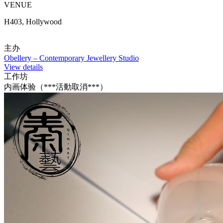
VENUE
H403, Hollywood
主办
Obellery – Contemporary Jewellery Studio
View details
工作坊
内画体验（***活動取消***）