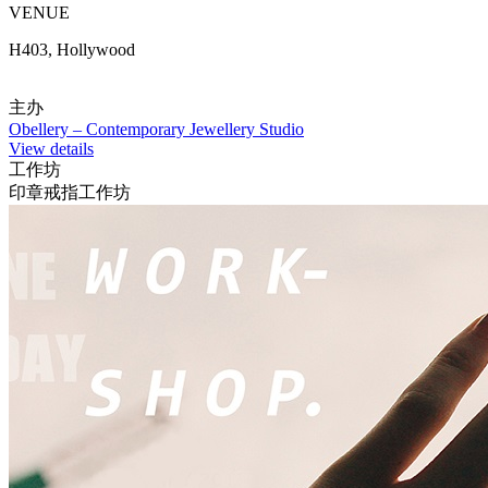
VENUE
H403, Hollywood
主办
Obellery – Contemporary Jewellery Studio
View details
工作坊
印章戒指工作坊