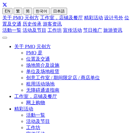
EN
繁
简
한국어
日本語
关于 PMQ 元创方
工作室，店铺及餐厅
精彩活动
设计号外
位
置及交通
历史传承
游客资讯
活動一覧
活动及节目
工作坊
宣传活动
节日推广
旅游资讯
关于 PMQ 元创方
PMQ 是
位置及交通
场地简介及设施
单位及场地租赁
创意工作室 / 期间限定店 / 商店单位
租用活动场地
无障碍通道指南
工作室，店铺及餐厅
网上购物
精彩活动
活動一覧
活动及节目
工作坊