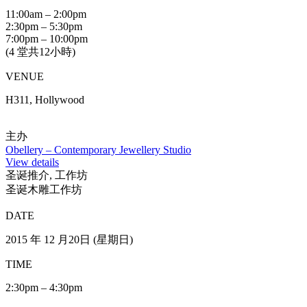
H206, Hollywood
主办
“Metalsmithing First Encounter” Jewellery Workshop
View details
工作坊
‘Go Beyond Convention’ Jewellery Workshop
DATE
2015 年 12 月 7, 14, 21 & 28 日 (星期一)
(需预约)
TIME
6:30pm / 7pm / 7:30pm / 8pm (3.5hr)
VENUE
H206, Hollywood
主办
‘Go Beyond Convention’ Jewellery Workshop