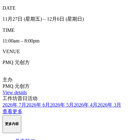
TIME
12:00nn – 6:00pm
VENUE
S410, Staunton & Verandah
主办
The Refinery X Man Cha Teas
View details
工作坊
“Mindfulness On The Go” 工作坊
DATE
2015 年 11 月 18 日 (星期三)
2015 年 12 月 2、16日 (星期三)
TIME
7:15pm – 8:15pm
VENUE