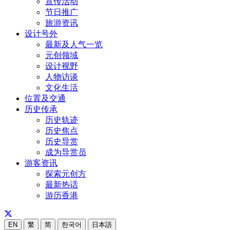
宣传活动
节日推广
旅游资讯
设计号外
最新及人气一览
元创领域
设计视野
人物访谈
文化生活
位置及交通
历史传承
历史轨迹
历史焦点
历史导赏
成为导赏员
游客资讯
探索元创方
最新热话
游历香港
EN
繁
简
한국어
日本語