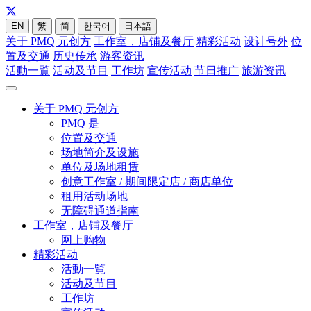
EN
繁
简
한국어
日本語
关于 PMQ 元创方
工作室，店铺及餐厅
精彩活动
设计号外
位
置及交通
历史传承
游客资讯
活動一覧
活动及节目
工作坊
宣传活动
节日推广
旅游资讯
关于 PMQ 元创方
PMQ 是
位置及交通
场地简介及设施
单位及场地租赁
创意工作室 / 期间限定店 / 商店单位
租用活动场地
无障碍通道指南
工作室，店铺及餐厅
网上购物
精彩活动
活動一覧
活动及节目
工作坊