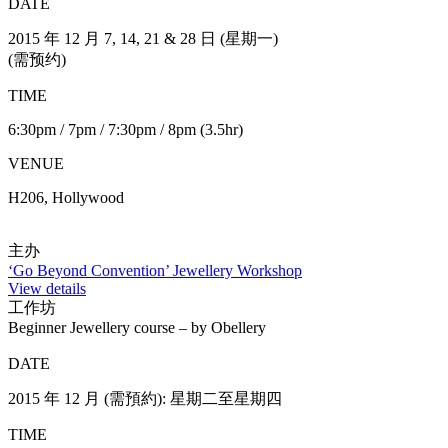
7:00pm – 10:00pm
(4堂共12小時)
VENUE
H311, Hollywood
主办
Obellery – Contemporary Jewellery Studio
View details
工作坊
“Metalsmithing First Encounter” Jewellery Workshop
DATE
2015 年 11 月 7, 14, 21 & 28 日 (星期一)
(需預約)
TIME
6:30pm / 7pm / 7:30pm / 8pm (3.5hr)
VENUE