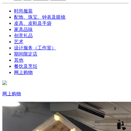
时尚服装
配饰、珠宝、钟表及眼镜
皮具、皮鞋及手袋
家具品味
创意礼品
艺术
设计服务（工作室）
期间限定店
其他
餐饮及烹饪
网上购物
网上购物