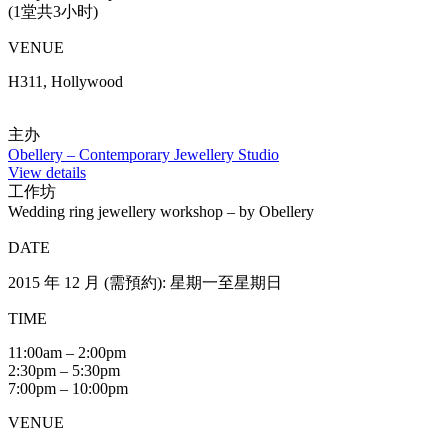
(1堂共3小时)
VENUE
H311, Hollywood
主办
Obellery – Contemporary Jewellery Studio
View details
工作坊
Wedding ring jewellery workshop – by Obellery