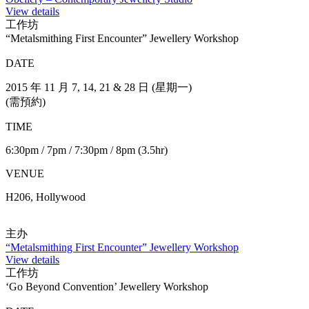
Max. 4人
11:00am – 2:00pm
2:30pm – 5:30pm
7:00pm – 10:00pm
(1堂共3小时)
VENUE
H311, Hollywood
主办
Obellery – Contemporary Jewellery Studio
View details
工作坊
Intermediate Jewellery course – by Obellery
DATE
2015 年 12 月 (需預約): 星期二至星期四
TIME
11:00am – 2:00pm
2:30pm – 5:30pm