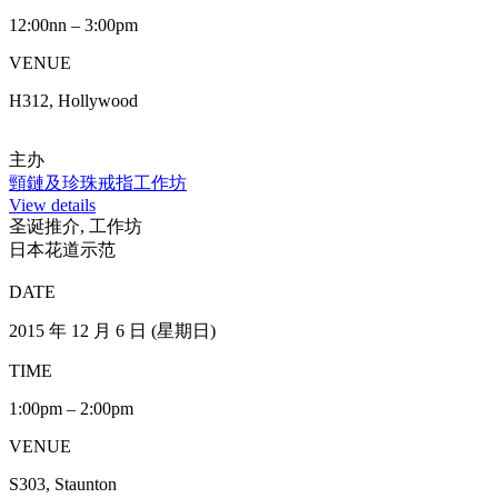
S513, Staunton
主办
环保油漆－DIY Cushion套
View details
圣诞推介, 工作坊
Japanese Gift Wrapping Workshop
DATE
2015 年 12 月 13 日 (星期日)
TIME
1:00pm – 2:00pm
VENUE
S303, Staunton
主办
Japanese Gift Wrapping Workshop