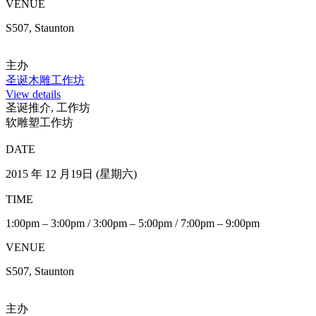
View details
工作坊
Beginner Jewellery course – by Obellery
DATE
2015 年 12 月 (需預約): 星期二至星期四
TIME
11:00am – 2:00pm
2:30pm – 5:30pm
7:00pm – 10:00pm
(4 堂共12小時)
VENUE
H311, Hollywood
主办
Obellery – Contemporary Jewellery Studio
View details
圣诞推介, 工作坊