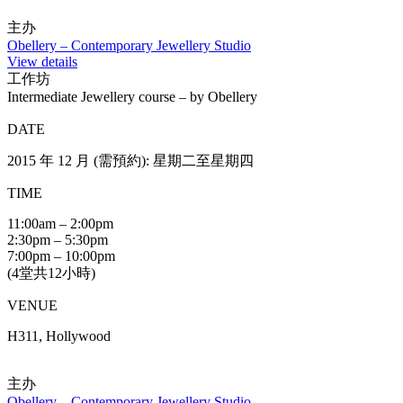
2015 年 12 月 (需預約): 星期一至星期日
TIME
11:00am – 2:00pm
2:30pm – 5:30pm
7:00pm – 10:00pm
VENUE
H311, Hollywood
主办
Obellery – Contemporary Jewellery Studio
View details
工作坊
Silver ring jewellery workshop – by Obellery
DATE
2015 年 12 月 (需預約): 星期一至星期日
TIME