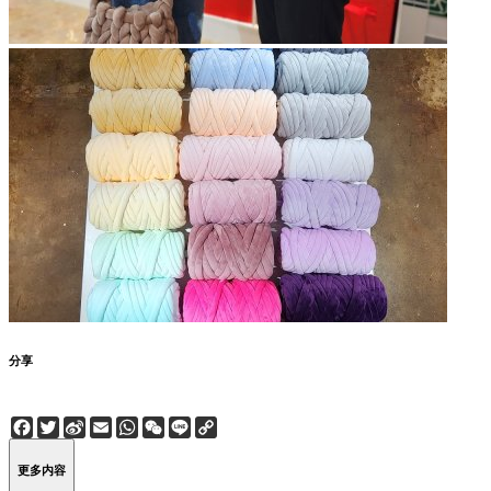
分享
Facebook
Twitter
Sina
Email
WhatsApp
WeChat
Line
Copy
Weibo
Link
更多内容