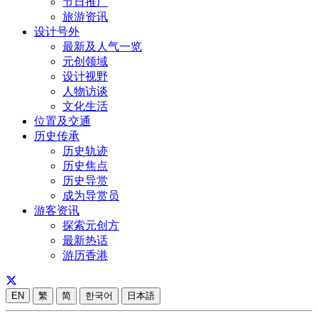
节日推广
旅游资讯
设计号外
最新及人气一览
元创领域
设计视野
人物访谈
文化生活
位置及交通
历史传承
历史轨迹
历史焦点
历史导赏
成为导赏员
游客资讯
探索元创方
最新热话
游历香港
EN
繁
简
한국어
日本語