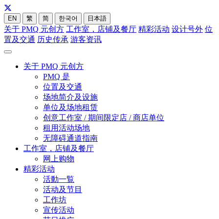
EN
繁
简
한국어
日本語
关于 PMQ 元创方
工作室，店铺及餐厅
精彩活动
设计号外
位
置及交通
历史传承
游客资讯
关于 PMQ 元创方
PMQ 是
位置及交通
场地简介及设施
单位及场地租赁
创意工作室 / 期间限定店 / 商店单位
租用活动场地
无障碍通道指南
工作室，店铺及餐厅
网上购物
精彩活动
活動一覧
活动及节目
工作坊
宣传活动