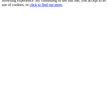
browsing experience. By continuing to use this site, you accept to its
use of cookies, or
click to find out more
.