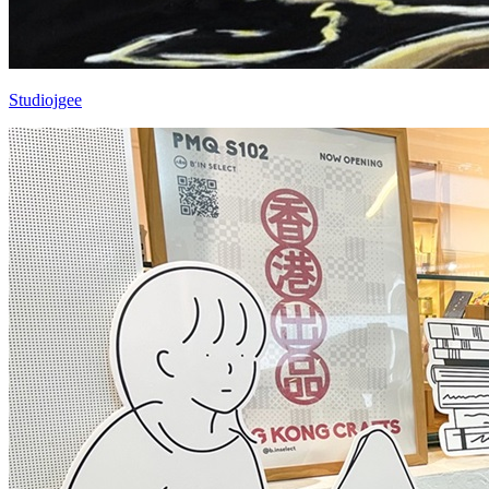
Studiojgee