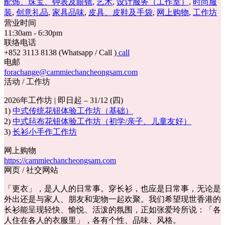
配饰、珠宝、钟表及眼镜
,
艺术
,
设计服务（工作室）
,
时尚服
装
,
创意礼品
,
家具品味
,
皮具、皮鞋及手袋
,
网上购物
,
工作坊
营业时间
11:30am - 6:30pm
联络电话
+852 3113 8138 (Whatsapp / Call )
call
电邮
forachange@cammiechancheongsam.com
活动 / 工作坊
2026年工作坊 | 即日起 – 31/12 (四)
1)
中式传统花钮体验工作坊（基础）
2)
中式毡布花钮体验工作坊（初学/亲子、儿童友好）
3)
长衫小手作工作坊
网上购物
https://cammiechancheongsam.com
网页 / 社交网站
「更衣」，是人人的日常事。穿长衫，也应是日常事，无论是
外出还是与家人、朋友和宠物一起欢聚。我们希望现世香港的
长衫能呈现轻快、愉悦、活泼的氛围，正如张爱玲所说：「各
人住在各人的衣服里」，各有个性、品味、风格。