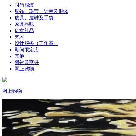
时尚服装
配饰、珠宝、钟表及眼镜
皮具、皮鞋及手袋
家具品味
创意礼品
艺术
设计服务（工作室）
期间限定店
其他
餐饮及烹饪
网上购物
网上购物