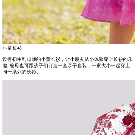
小童长衫
设有初生到12歳的小童长衫，让小朋友从小体验穿上长衫的乐
趣; 爸母也可跟孩子们订造一套亲子套装，一家大小一起穿上
同一系列的长衫。