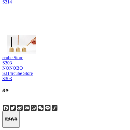
S314
rcube Store
S303
NONOBO
S314
rcube Store
S303
分享
Facebook
Twitter
Sina
Email
WhatsApp
WeChat
Line
Copy
Weibo
Link
更多内容