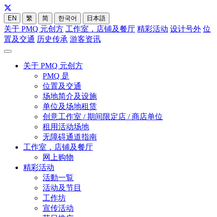
EN
繁
简
한국어
日本語
关于 PMQ 元创方
工作室，店铺及餐厅
精彩活动
设计号外
位
置及交通
历史传承
游客资讯
关于 PMQ 元创方
PMQ 是
位置及交通
场地简介及设施
单位及场地租赁
创意工作室 / 期间限定店 / 商店单位
租用活动场地
无障碍通道指南
工作室，店铺及餐厅
网上购物
精彩活动
活動一覧
活动及节目
工作坊
宣传活动