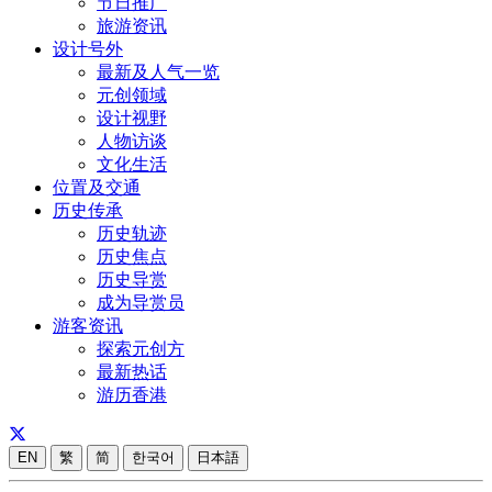
节日推广
旅游资讯
设计号外
最新及人气一览
元创领域
设计视野
人物访谈
文化生活
位置及交通
历史传承
历史轨迹
历史焦点
历史导赏
成为导赏员
游客资讯
探索元创方
最新热话
游历香港
EN
繁
简
한국어
日本語