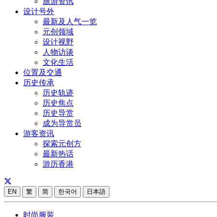
旅游资讯
设计号外
最新及人气一览
元创领域
设计视野
人物访谈
文化生活
位置及交通
历史传承
历史轨迹
历史焦点
历史导赏
成为导赏员
游客资讯
探索元创方
最新热话
游历香港
EN
繁
简
한국어
日本語
时尚服装