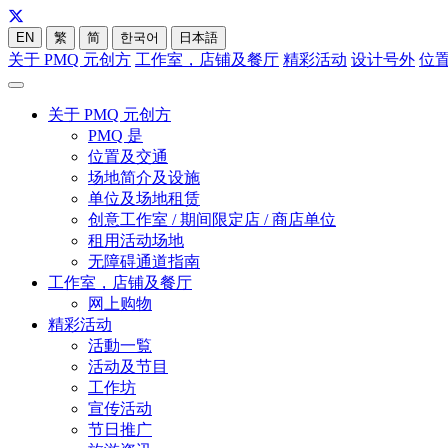
EN
繁
简
한국어
日本語
关于 PMQ 元创方
工作室，店铺及餐厅
精彩活动
设计号外
位
关于 PMQ 元创方
PMQ 是
位置及交通
场地简介及设施
单位及场地租赁
创意工作室 / 期间限定店 / 商店单位
租用活动场地
无障碍通道指南
工作室，店铺及餐厅
网上购物
精彩活动
活動一覧
活动及节目
工作坊
宣传活动
节日推广