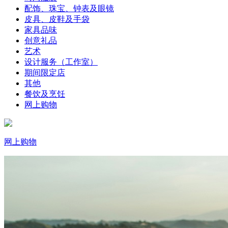
配饰、珠宝、钟表及眼镜
皮具、皮鞋及手袋
家具品味
创意礼品
艺术
设计服务（工作室）
期间限定店
其他
餐饮及烹饪
网上购物
网上购物