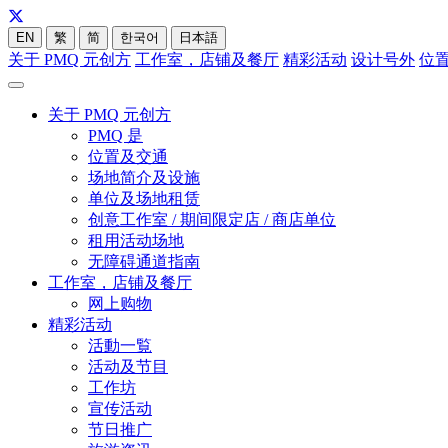
EN
繁
简
한국어
日本語
关于 PMQ 元创方
工作室，店铺及餐厅
精彩活动
设计号外
位
关于 PMQ 元创方
PMQ 是
位置及交通
场地简介及设施
单位及场地租赁
创意工作室 / 期间限定店 / 商店单位
租用活动场地
无障碍通道指南
工作室，店铺及餐厅
网上购物
精彩活动
活動一覧
活动及节目
工作坊
宣传活动
节日推广