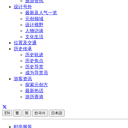
旅游资讯
设计号外
最新及人气一览
元创领域
设计视野
人物访谈
文化生活
位置及交通
历史传承
历史轨迹
历史焦点
历史导赏
成为导赏员
游客资讯
探索元创方
最新热话
游历香港
EN
繁
简
한국어
日本語
时尚服装