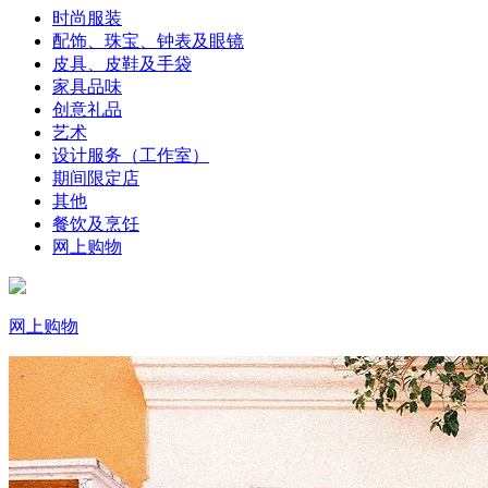
时尚服装
配饰、珠宝、钟表及眼镜
皮具、皮鞋及手袋
家具品味
创意礼品
艺术
设计服务（工作室）
期间限定店
其他
餐饮及烹饪
网上购物
网上购物