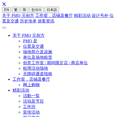
EN
繁
简
한국어
日本語
关于 PMQ 元创方
工作室，店铺及餐厅
精彩活动
设计号外
位
置及交通
历史传承
游客资讯
关于 PMQ 元创方
PMQ 是
位置及交通
场地简介及设施
单位及场地租赁
创意工作室 / 期间限定店 / 商店单位
租用活动场地
无障碍通道指南
工作室，店铺及餐厅
网上购物
精彩活动
活動一覧
活动及节目
工作坊
宣传活动