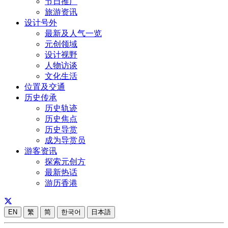
节日推广
旅游资讯
设计号外
最新及人气一览
元创领域
设计视野
人物访谈
文化生活
位置及交通
历史传承
历史轨迹
历史焦点
历史导赏
成为导赏员
游客资讯
探索元创方
最新热话
游历香港
EN
繁
简
한국어
日本語