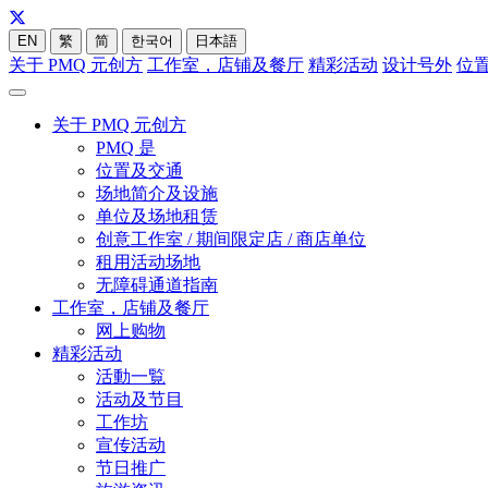
EN
繁
简
한국어
日本語
关于 PMQ 元创方
工作室，店铺及餐厅
精彩活动
设计号外
位
关于 PMQ 元创方
PMQ 是
位置及交通
场地简介及设施
单位及场地租赁
创意工作室 / 期间限定店 / 商店单位
租用活动场地
无障碍通道指南
工作室，店铺及餐厅
网上购物
精彩活动
活動一覧
活动及节目
工作坊
宣传活动
节日推广