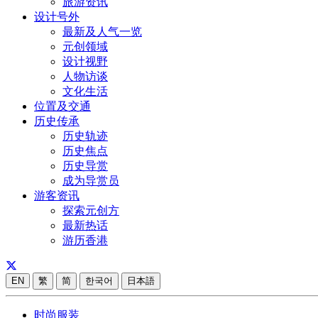
旅游资讯
设计号外
最新及人气一览
元创领域
设计视野
人物访谈
文化生活
位置及交通
历史传承
历史轨迹
历史焦点
历史导赏
成为导赏员
游客资讯
探索元创方
最新热话
游历香港
EN
繁
简
한국어
日本語
时尚服装