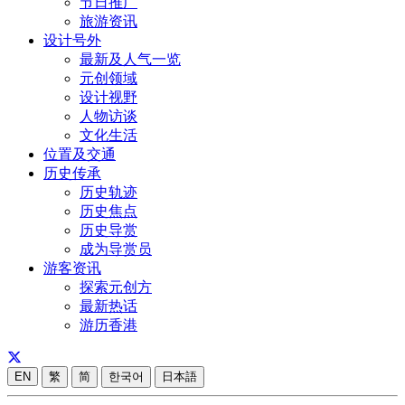
节日推广
旅游资讯
设计号外
最新及人气一览
元创领域
设计视野
人物访谈
文化生活
位置及交通
历史传承
历史轨迹
历史焦点
历史导赏
成为导赏员
游客资讯
探索元创方
最新热话
游历香港
EN
繁
简
한국어
日本語