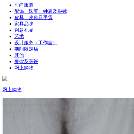
时尚服装
配饰、珠宝、钟表及眼镜
皮具、皮鞋及手袋
家具品味
创意礼品
艺术
设计服务（工作室）
期间限定店
其他
餐饮及烹饪
网上购物
网上购物