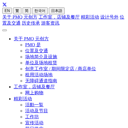
EN
繁
简
한국어
日本語
关于 PMQ 元创方
工作室，店铺及餐厅
精彩活动
设计号外
位
置及交通
历史传承
游客资讯
关于 PMQ 元创方
PMQ 是
位置及交通
场地简介及设施
单位及场地租赁
创意工作室 / 期间限定店 / 商店单位
租用活动场地
无障碍通道指南
工作室，店铺及餐厅
网上购物
精彩活动
活動一覧
活动及节目
工作坊
宣传活动