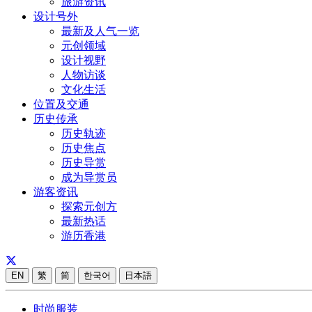
旅游资讯
设计号外
最新及人气一览
元创领域
设计视野
人物访谈
文化生活
位置及交通
历史传承
历史轨迹
历史焦点
历史导赏
成为导赏员
游客资讯
探索元创方
最新热话
游历香港
EN
繁
简
한국어
日本語
时尚服装