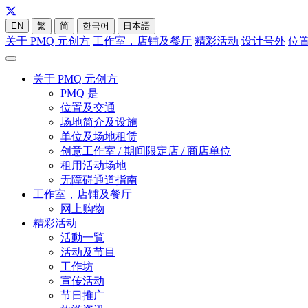
EN
繁
简
한국어
日本語
关于 PMQ 元创方
工作室，店铺及餐厅
精彩活动
设计号外
位
关于 PMQ 元创方
PMQ 是
位置及交通
场地简介及设施
单位及场地租赁
创意工作室 / 期间限定店 / 商店单位
租用活动场地
无障碍通道指南
工作室，店铺及餐厅
网上购物
精彩活动
活動一覧
活动及节目
工作坊
宣传活动
节日推广