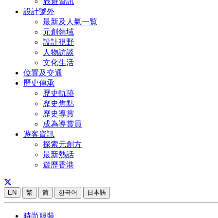
旅遊資訊
設計號外
最新及人氣一覧
元創領域
設計視野
人物訪談
文化生活
位置及交通
歷史傳承
歷史軌跡
歷史焦點
歷史導賞
成為導賞員
遊客資訊
探索元創方
最新熱話
遊歷香港
EN
繁
简
한국어
日本語
時尚服裝