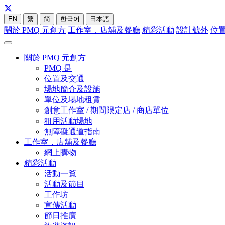
EN
繁
简
한국어
日本語
關於 PMQ 元創方
工作室，店舖及餐廳
精彩活動
設計號外
位
關於 PMQ 元創方
PMQ 是
位置及交通
場地簡介及設施
單位及場地租賃
創意工作室 / 期間限定店 / 商店單位
租用活動場地
無障礙通道指南
工作室，店舖及餐廳
網上購物
精彩活動
活動一覧
活動及節目
工作坊
宣傳活動
節日推廣