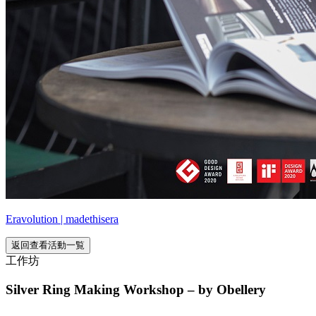
Eravolution | madethisera
返回查看活動一覧
工作坊
Silver Ring Making Workshop – by Obellery