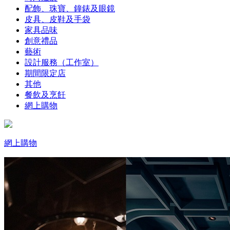
配飾、珠寶、鐘錶及眼鏡
皮具、皮鞋及手袋
家具品味
創意禮品
藝術
設計服務（工作室）
期間限定店
其他
餐飲及烹飪
網上購物
網上購物