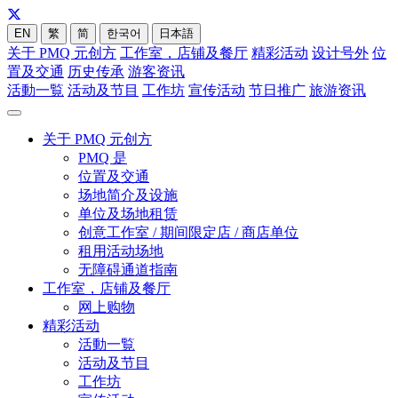
EN
繁
简
한국어
日本語
关于 PMQ 元创方
工作室，店铺及餐厅
精彩活动
设计号外
位
置及交通
历史传承
游客资讯
活動一覧
活动及节目
工作坊
宣传活动
节日推广
旅游资讯
关于 PMQ 元创方
PMQ 是
位置及交通
场地简介及设施
单位及场地租赁
创意工作室 / 期间限定店 / 商店单位
租用活动场地
无障碍通道指南
工作室，店铺及餐厅
网上购物
精彩活动
活動一覧
活动及节目
工作坊