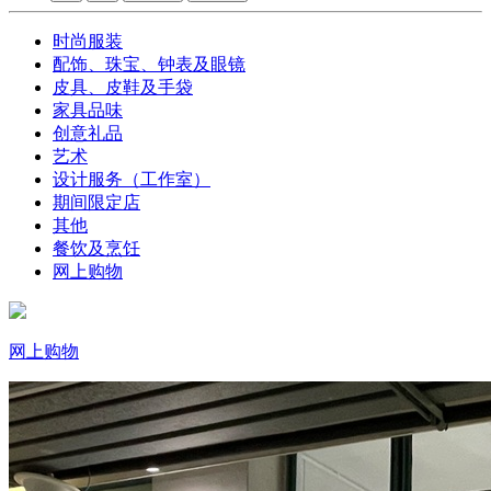
时尚服装
配饰、珠宝、钟表及眼镜
皮具、皮鞋及手袋
家具品味
创意礼品
艺术
设计服务（工作室）
期间限定店
其他
餐饮及烹饪
网上购物
网上购物