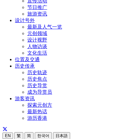
宣传活动
节日推广
旅游资讯
设计号外
最新及人气一览
元创领域
设计视野
人物访谈
文化生活
位置及交通
历史传承
历史轨迹
历史焦点
历史导赏
成为导赏员
游客资讯
探索元创方
最新热话
游历香港
EN
繁
简
한국어
日本語