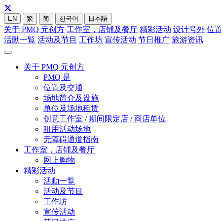
EN
繁
简
한국어
日本語
关于 PMQ 元创方
工作室，店铺及餐厅
精彩活动
设计号外
位
活動一覧
活动及节目
工作坊
宣传活动
节日推广
旅游资讯
关于 PMQ 元创方
PMQ 是
位置及交通
场地简介及设施
单位及场地租赁
创意工作室 / 期间限定店 / 商店单位
租用活动场地
无障碍通道指南
工作室，店铺及餐厅
网上购物
精彩活动
活動一覧
活动及节目
工作坊
宣传活动