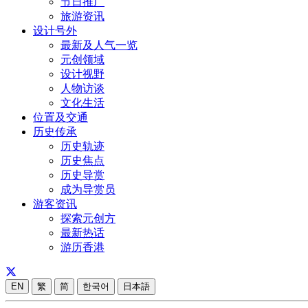
节日推广
旅游资讯
设计号外
最新及人气一览
元创领域
设计视野
人物访谈
文化生活
位置及交通
历史传承
历史轨迹
历史焦点
历史导赏
成为导赏员
游客资讯
探索元创方
最新热话
游历香港
EN
繁
简
한국어
日本語