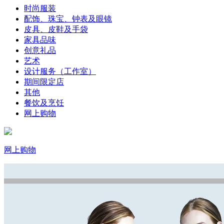
时尚服装
配饰、珠宝、钟表及眼镜
皮具、皮鞋及手袋
家具品味
创意礼品
艺术
设计服务（工作室）
期间限定店
其他
餐饮及烹饪
网上购物
网上购物