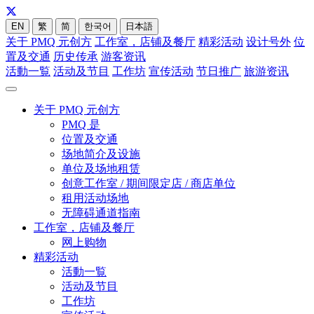
EN
繁
简
한국어
日本語
关于 PMQ 元创方
工作室，店铺及餐厅
精彩活动
设计号外
位
置及交通
历史传承
游客资讯
活動一覧
活动及节目
工作坊
宣传活动
节日推广
旅游资讯
关于 PMQ 元创方
PMQ 是
位置及交通
场地简介及设施
单位及场地租赁
创意工作室 / 期间限定店 / 商店单位
租用活动场地
无障碍通道指南
工作室，店铺及餐厅
网上购物
精彩活动
活動一覧
活动及节目
工作坊