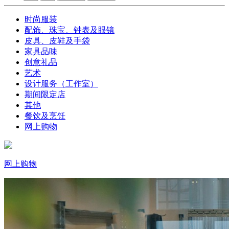
时尚服装
配饰、珠宝、钟表及眼镜
皮具、皮鞋及手袋
家具品味
创意礼品
艺术
设计服务（工作室）
期间限定店
其他
餐饮及烹饪
网上购物
网上购物