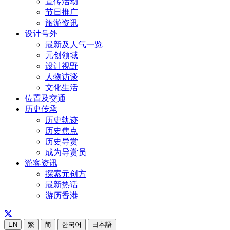
宣传活动
节日推广
旅游资讯
设计号外
最新及人气一览
元创领域
设计视野
人物访谈
文化生活
位置及交通
历史传承
历史轨迹
历史焦点
历史导赏
成为导赏员
游客资讯
探索元创方
最新热话
游历香港
EN
繁
简
한국어
日本語