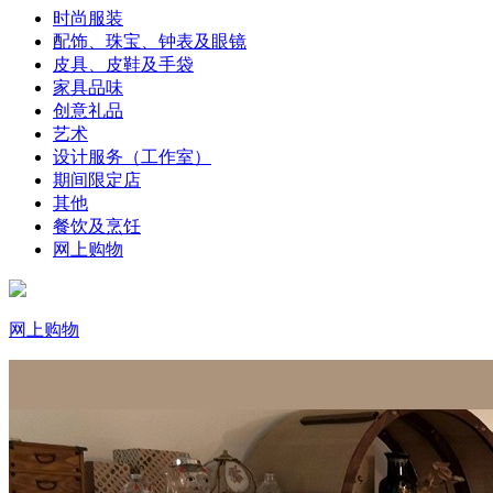
时尚服装
配饰、珠宝、钟表及眼镜
皮具、皮鞋及手袋
家具品味
创意礼品
艺术
设计服务（工作室）
期间限定店
其他
餐饮及烹饪
网上购物
网上购物