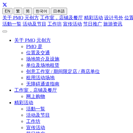
EN
繁
简
한국어
日本語
关于 PMQ 元创方
工作室，店铺及餐厅
精彩活动
设计号外
位
活動一覧
活动及节目
工作坊
宣传活动
节日推广
旅游资讯
关于 PMQ 元创方
PMQ 是
位置及交通
场地简介及设施
单位及场地租赁
创意工作室 / 期间限定店 / 商店单位
租用活动场地
无障碍通道指南
工作室，店铺及餐厅
网上购物
精彩活动
活動一覧
活动及节目
工作坊
宣传活动