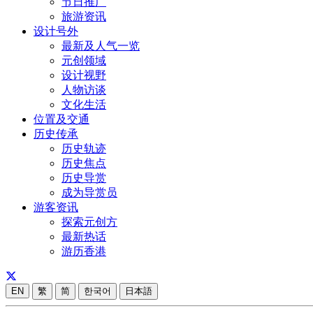
节日推广
旅游资讯
设计号外
最新及人气一览
元创领域
设计视野
人物访谈
文化生活
位置及交通
历史传承
历史轨迹
历史焦点
历史导赏
成为导赏员
游客资讯
探索元创方
最新热话
游历香港
EN
繁
简
한국어
日本語