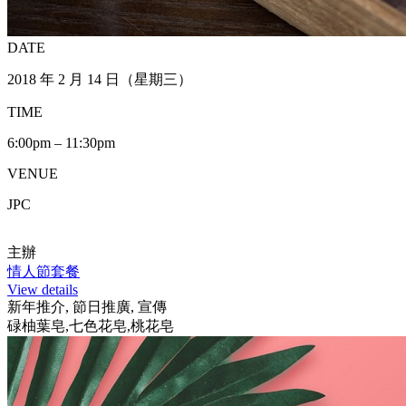
DATE
2018 年 2 月 14 日（星期三）
TIME
6:00pm – 11:30pm
VENUE
JPC
主辦
情人節套餐
View details
新年推介, 節日推廣, 宣傳
碌柚葉皂,七色花皂,桃花皂