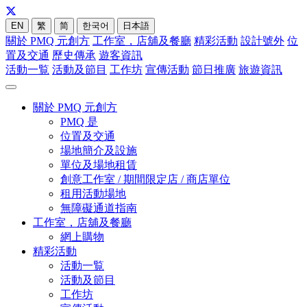
EN
繁
简
한국어
日本語
關於 PMQ 元創方
工作室，店舖及餐廳
精彩活動
設計號外
位
置及交通
歷史傳承
遊客資訊
活動一覧
活動及節目
工作坊
宣傳活動
節日推廣
旅遊資訊
關於 PMQ 元創方
PMQ 是
位置及交通
場地簡介及設施
單位及場地租賃
創意工作室 / 期間限定店 / 商店單位
租用活動場地
無障礙通道指南
工作室，店舖及餐廳
網上購物
精彩活動
活動一覧
活動及節目
工作坊