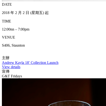
DATE
2018 年 2 月 2 日 (星期五) 起
TIME
12:00nn – 7:00pm
VENUE
S406, Staunton
主辦
Andrew Kayla 18′ Collection Launch
View details
宣傳
G&T Fridays