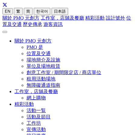
EN
繁
简
한국어
日本語
關於 PMQ 元創方
工作室，店舖及餐廳
精彩活動
設計號外
位
置及交通
歷史傳承
遊客資訊
關於 PMQ 元創方
PMQ 是
位置及交通
場地簡介及設施
單位及場地租賃
創意工作室 / 期間限定店 / 商店單位
租用活動場地
無障礙通道指南
工作室，店舖及餐廳
網上購物
精彩活動
活動一覧
活動及節目
工作坊
宣傳活動