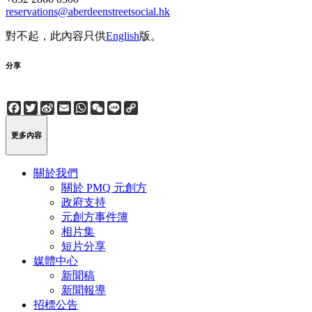
reservations@aberdeenstreetsocial.hk
對不起，此內容只供
English
版。
分享
Facebook
Twitter
Sina
Email
WhatsApp
WeChat
Line
Copy
Weibo
Link
更多內容
關於我們
關於 PMQ 元創方
政府支持
元創方事件簿
相片集
短片分享
媒體中心
新聞稿
新聞報導
招標公告