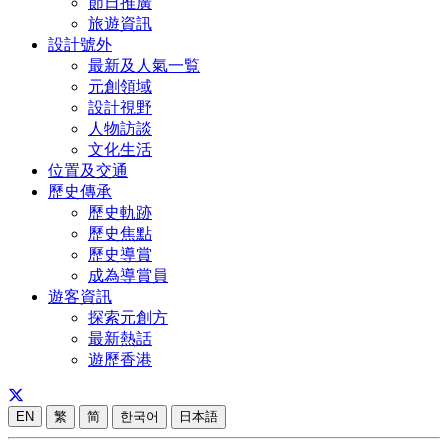
節日推廣
旅遊資訊
設計號外
最新及人氣一覧
元創領域
設計視野
人物訪談
文化生活
位置及交通
歷史傳承
歷史軌跡
歷史焦點
歷史導賞
成為導賞員
遊客資訊
探索元創方
最新熱話
遊歷香港
EN
繁
简
한국어
日本語