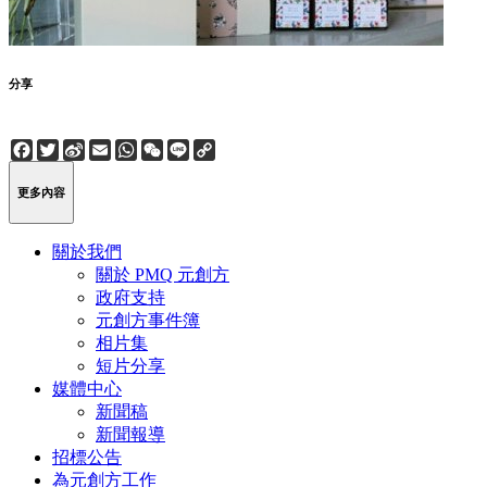
分享
Facebook
Twitter
Sina
Email
WhatsApp
WeChat
Line
Copy
Weibo
Link
更多內容
關於我們
關於 PMQ 元創方
政府支持
元創方事件簿
相片集
短片分享
媒體中心
新聞稿
新聞報導
招標公告
為元創方工作