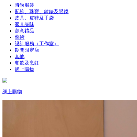
時尚服裝
配飾、珠寶、鐘錶及眼鏡
皮具、皮鞋及手袋
家具品味
創意禮品
藝術
設計服務（工作室）
期間限定店
其他
餐飲及烹飪
網上購物
網上購物