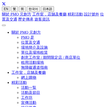
EN
繁
简
한국어
日本語
關於 PMQ 元創方
工作室，店舖及餐廳
精彩活動
設計號外
位
置及交通
歷史傳承
遊客資訊
關於 PMQ 元創方
PMQ 是
位置及交通
場地簡介及設施
單位及場地租賃
創意工作室 / 期間限定店 / 商店單位
租用活動場地
無障礙通道指南
工作室，店舖及餐廳
網上購物
精彩活動
活動一覧
活動及節目
工作坊
宣傳活動