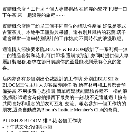
實體概念店 * 工作坊 * 個人專屬禮品 在絢麗的繁花下,喫一口
下午茶,來一趟浪漫的旅程⋯⋯
實體概念店除了紛呈三個不同單位的標誌性產品,好像是英式
古董茶具、本地手工甜點與果醬、還有別具風格的花藝;店子
還會舉辦一連串特別設計的工作坊,向不同時代的浪漫取經。
適逢情人節快要來臨,BLUSH & BLOOM設計了一系列獨一無
二的禮品套裝和花束,可供即場 選購或預訂,亦同時提供個人專
屬訂製服務,務求在節日裏讓你的至愛能收到最有心意的驚
喜。
店內亦會有多個別出心裁設計的工作坊,分別由BLUSH &
BLOOM三位主理人與客席導師任 教,所有材料和工具都會預
備妥當,不用多費心思搜購,簡單輕鬆就能體驗各種不一樣的浪
漫,攝影師還會為你拍攝留下最美的一刻,說不定還能遇上擁有
共同喜好和理念的朋友可互相 交流。報名參加一個工作坊的
朋友,還會自動成為Bloom’s Institute Member’s Club的會員。
BLUSH & BLOOM 緋 * 花 各個工作坊
- 下午茶文化介紹與示範