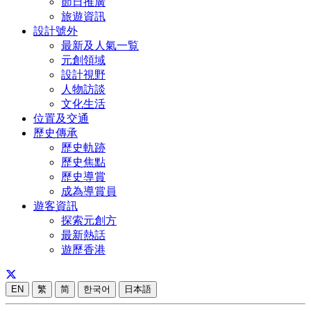
節日推廣
旅遊資訊
設計號外
最新及人氣一覧
元創領域
設計視野
人物訪談
文化生活
位置及交通
歷史傳承
歷史軌跡
歷史焦點
歷史導賞
成為導賞員
遊客資訊
探索元創方
最新熱話
遊歷香港
EN
繁
简
한국어
日本語