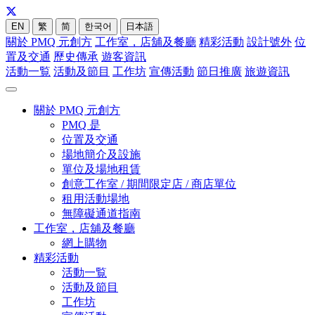
EN
繁
简
한국어
日本語
關於 PMQ 元創方
工作室，店舖及餐廳
精彩活動
設計號外
位
置及交通
歷史傳承
遊客資訊
活動一覧
活動及節目
工作坊
宣傳活動
節日推廣
旅遊資訊
關於 PMQ 元創方
PMQ 是
位置及交通
場地簡介及設施
單位及場地租賃
創意工作室 / 期間限定店 / 商店單位
租用活動場地
無障礙通道指南
工作室，店舖及餐廳
網上購物
精彩活動
活動一覧
活動及節目
工作坊