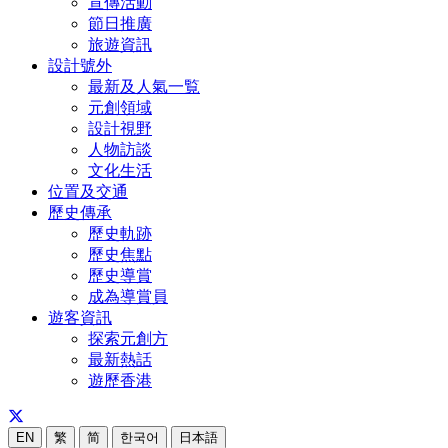
宣傳活動
節日推廣
旅遊資訊
設計號外
最新及人氣一覧
元創領域
設計視野
人物訪談
文化生活
位置及交通
歷史傳承
歷史軌跡
歷史焦點
歷史導賞
成為導賞員
遊客資訊
探索元創方
最新熱話
遊歷香港
EN
繁
简
한국어
日本語