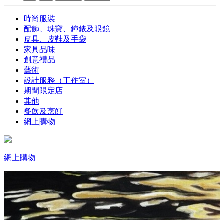
時尚服裝
配飾、珠寶、鐘錶及眼鏡
皮具、皮鞋及手袋
家具品味
創意禮品
藝術
設計服務（工作室）
期間限定店
其他
餐飲及烹飪
網上購物
網上購物