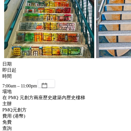
日期
即日起
時間
7:00am – 11:00pm
場地
在 PMQ 元創方兩座歷史建築內歷史樓梯
主辦
PMQ元創方
費用 (港幣)
免費
查詢