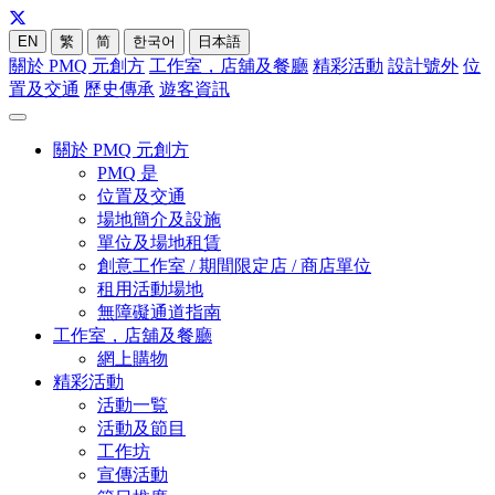
EN
繁
简
한국어
日本語
關於 PMQ 元創方
工作室，店舖及餐廳
精彩活動
設計號外
位
置及交通
歷史傳承
遊客資訊
關於 PMQ 元創方
PMQ 是
位置及交通
場地簡介及設施
單位及場地租賃
創意工作室 / 期間限定店 / 商店單位
租用活動場地
無障礙通道指南
工作室，店舖及餐廳
網上購物
精彩活動
活動一覧
活動及節目
工作坊
宣傳活動