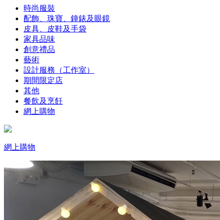
時尚服裝
配飾、珠寶、鐘錶及眼鏡
皮具、皮鞋及手袋
家具品味
創意禮品
藝術
設計服務（工作室）
期間限定店
其他
餐飲及烹飪
網上購物
網上購物