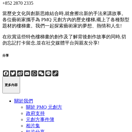
+852 2870 2335
當歷史文化與創新思維結合時,就會擦出新的手法來講故事。
各位藝術家攜手為 PMQ 元創方內的歷史樓梯,襯上了各種類型
題材的樓梯畫。我們一起探索藝術家的夢想、熱情和人生!
在欣賞這些特色樓梯畫的創作及了解背後創作故事的同時,切
勿忘記打卡留念,並在社交媒體平台與親友分享!
分享
Facebook
Twitter
Sina
Email
WhatsApp
WeChat
Line
Copy
Weibo
Link
更多內容
關於我們
關於 PMQ 元創方
政府支持
元創方事件簿
相片集
短片分享