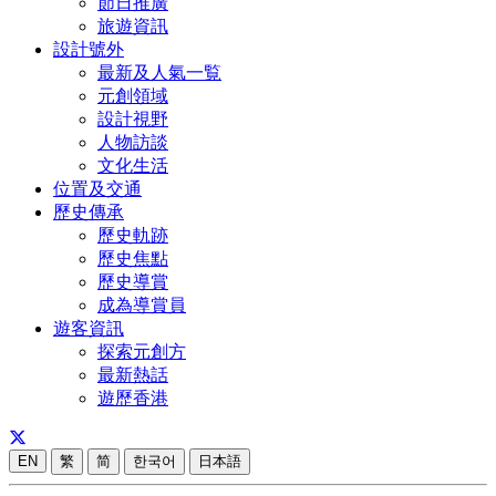
節日推廣
旅遊資訊
設計號外
最新及人氣一覧
元創領域
設計視野
人物訪談
文化生活
位置及交通
歷史傳承
歷史軌跡
歷史焦點
歷史導賞
成為導賞員
遊客資訊
探索元創方
最新熱話
遊歷香港
EN
繁
简
한국어
日本語