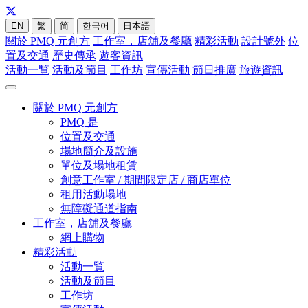
EN
繁
简
한국어
日本語
關於 PMQ 元創方
工作室，店舖及餐廳
精彩活動
設計號外
位
置及交通
歷史傳承
遊客資訊
活動一覧
活動及節目
工作坊
宣傳活動
節日推廣
旅遊資訊
關於 PMQ 元創方
PMQ 是
位置及交通
場地簡介及設施
單位及場地租賃
創意工作室 / 期間限定店 / 商店單位
租用活動場地
無障礙通道指南
工作室，店舖及餐廳
網上購物
精彩活動
活動一覧
活動及節目
工作坊