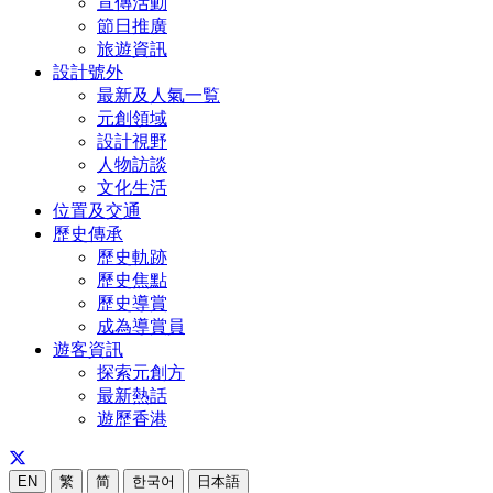
宣傳活動
節日推廣
旅遊資訊
設計號外
最新及人氣一覧
元創領域
設計視野
人物訪談
文化生活
位置及交通
歷史傳承
歷史軌跡
歷史焦點
歷史導賞
成為導賞員
遊客資訊
探索元創方
最新熱話
遊歷香港
EN
繁
简
한국어
日本語