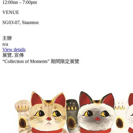
12:00nn – 7:00pm
VENUE
SG03-07, Staunton
主辦
n/a
View details
展覽, 宣傳
“Collection of Moments” 期間限定展覽